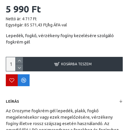
5 990 Ft
Nettó ár: 4 717 Ft
Egységár: 85 571,43 Ft/kg ÁFA-val
Lepedék, fogkő, vérzékeny fogíny kezelésére szolgáló
fogkrém gél
KOSÁRBA TESZEM
LEÍRÁS
Az Orozyme fogkrém gél lepedék, plakk, fogkő
megjelenésekor vagy ezek megelőzésére, vérzékeny
fogíny illetve rossz szájszag esetén használandó. Az
egyedülálló LPO enzimrendszer a fogakhoz és fogínyhez