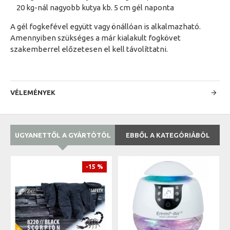
20 kg-nál nagyobb kutya kb. 5 cm gél naponta
A gél fogkefével együtt vagy önállóan is alkalmazható.
Amennyiben szükséges a már kialakult fogkövet
szakemberrel előzetesen el kell távolíttatni.
VÉLEMÉNYEK
UGYANETTŐL A GYÁRTÓTÓL
EBBŐL A KATEGÓRIÁBÓL
-15 %