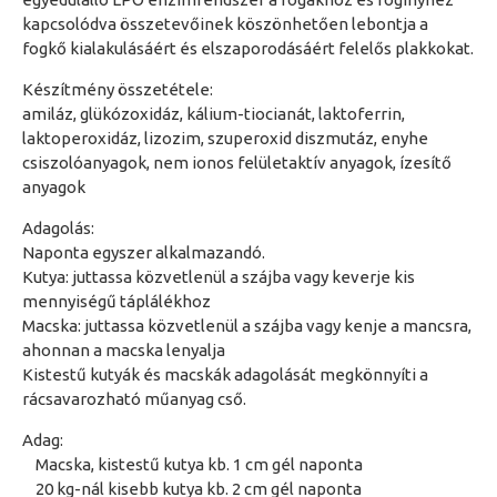
kapcsolódva összetevőinek köszönhetően lebontja a
fogkő kialakulásáért és elszaporodásáért felelős plakkokat.
Készítmény összetétele:
amiláz, glükózoxidáz, kálium-tiocianát, laktoferrin,
laktoperoxidáz, lizozim, szuperoxid diszmutáz, enyhe
csiszolóanyagok, nem ionos felületaktív anyagok, ízesítő
anyagok
Adagolás:
Naponta egyszer alkalmazandó.
Kutya: juttassa közvetlenül a szájba vagy keverje kis
mennyiségű táplálékhoz
Macska: juttassa közvetlenül a szájba vagy kenje a mancsra,
ahonnan a macska lenyalja
Kistestű kutyák és macskák adagolását megkönnyíti a
rácsavarozható műanyag cső.
Adag:
Macska, kistestű kutya kb. 1 cm gél naponta
20 kg-nál kisebb kutya kb. 2 cm gél naponta