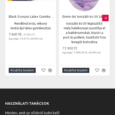
Black Scorpio Latex Gumikesztyű | 100db
Emmi-Air Ionizáló és UV Légtisztító
Rendkívül erős, vékony
Ionizáló és UV légtisztító
textúrájú latex gumikesztyű
mely hatékonyan pusztítja el
a baktériumokat, kiszűri a
7 641 Ft
8 990 Ft
port és pollent, tisztított friss
Egységár: 76,41 Ft / db ÁFA-val
levegőt biztosítva
73 900 Ft
Egységár: 73 900,00 Ft / db ÁFA-val
Kosárba teszem
Kosárba teszem
HASZNÁLATI TANÁCSOK
Minden, amit az ollókról tudni kell!