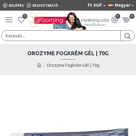
Ft
HUF
Magyar
BELÉPÉS
REGISZTRÁCIÓ
0
0
0
OROZYME FOGKRÉM GÉL | 70G
Orozyme Fogkrém Gél | 70g