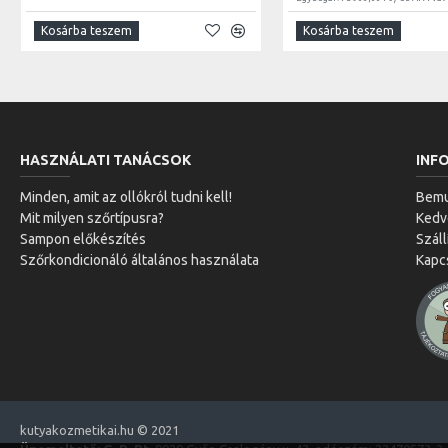
Kosárba teszem
Kosárba teszem
HASZNÁLATI TANÁCSOK
INF
Minden, amit az ollókról tudni kell!
Bemu
Mit milyen szőrtípusra?
Ked
Sampon előkészítés
Száll
Szőrkondicionáló általános használata
Kapc
kutyakozmetikai.hu © 2021