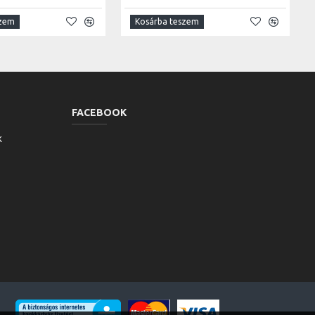
szem
Kosárba teszem
FACEBOOK
k