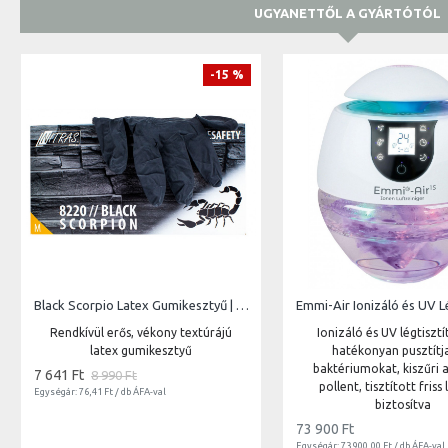
UGYANETTŐL A GYÁRTÓTÓL
-15 %
Black Scorpio Latex Gumikesztyű | 100db
Emmi-Air Ionizáló és UV L
Rendkívül erős, vékony textúrájú
Ionizáló és UV légtiszt
latex gumikesztyű
hatékonyan pusztítja
baktériumokat, kiszűri a
7 641 Ft
8 990 Ft
pollent, tisztított friss
Egységár: 76,41 Ft / db ÁFA-val
biztosítva
73 900 Ft
Egységár: 73 900,00 Ft / db ÁFA-val