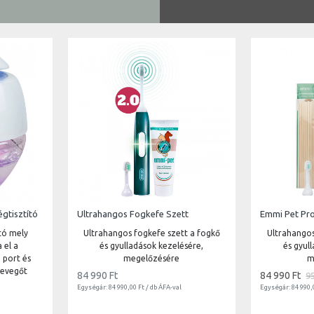
égtisztító
Ultrahangos Fogkefe Szett
ító mely
Ultrahangos fogkefe szett a fogkő
Ultrahangos
 el a
és gyulladások kezelésére,
és gyul
 port és
megelőzésére
m
 levegőt
84 990 Ft
84 990 Ft
9
Egységár: 84 990,00 Ft / db ÁFA-val
Egységár: 84 990,