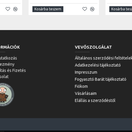
Kosárba teszem
Kosárba te
ORMÁCIÓK
VEVŐSZOLGÁLAT
tatkozás
Általános szerződési feltétele
vezmény
Adatkezelési tájékoztató
ítás és Fizetés
Impresszum
solat
Fogyasztó Barát tájékoztató
Fiókom
Vásárlásaim
Elállás a szerződéstől