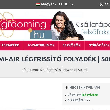
Magyar
Ft
HUF
BEL
S TERMÉKEK
KOZMETIKUMOK
ESZKÖZÖK
NYÍRÓGÉPEK
I-AIR LÉGFRISSÍTŐ FOLYADÉK | 5
Emmi-Air Légfrissítő Folyadék | 500ml
MEGTEKINTVE: 4501
Készleten
KÉSZLET:
322
CIKKSZÁM: