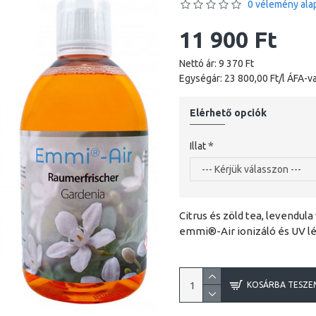
0 vélemény alap
11 900 Ft
Nettó ár: 9 370 Ft
Egységár: 23 800,00 Ft/l ÁFA-va
Elérhető opciók
Illat
Citrus és zöld tea, levendula
emmi®-Air ionizáló és UV lég
KOSÁRBA TESZE