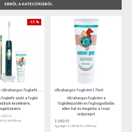
EBBŐL A KATEGÓRIÁBÓL
-11 %
Emmi Pet Pro Ultrahangos fogkefe szett
Ultrahangos Fogkrém | 75ml
 fogkefe szett a fogkő
Ultrahangos fogkrém a
ladások kezelésére,
fogkőképződés és fogínygyulladás
egelőzésére
ellen hat és megelőzi a rossz
szájszagot
5 900 Ft
3 090 Ft
00 Ft / db ÁFA-val
Egységár: 41 200,00 Ft / l ÁFA-val