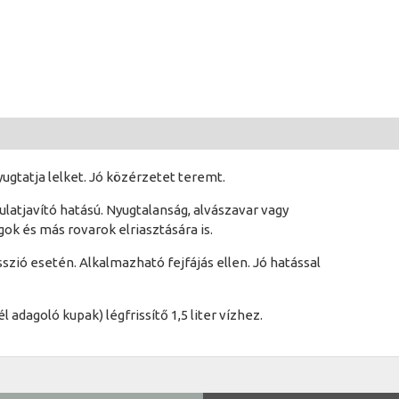
yugtatja lelket. Jó közérzetet teremt.
gulatjavító hatású. Nyugtalanság, alvászavar vagy
ok és más rovarok elriasztására is.
szió esetén. Alkalmazható fejfájás ellen. Jó hatással
adagoló kupak) légfrissítő 1,5 liter vízhez.