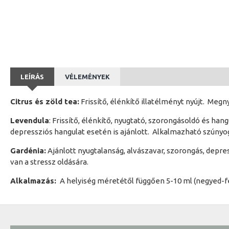
LEÍRÁS
VÉLEMÉNYEK
Citrus és zöld tea:
Frissítő, élénkítő illatélményt nyújt. Megn
Levendula
: Frissítő, élénkítő, nyugtató, szorongásoldó és han
depressziós hangulat esetén is ajánlott. Alkalmazható szúnyog
Gardénia:
Ajánlott nyugtalanság, alvászavar, szorongás, depres
van a stressz oldására.
Alkalmazás:
A helyiség méretétől függően 5-10 ml (negyed-fél 