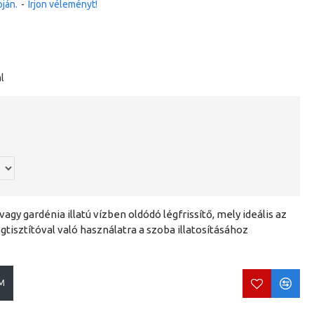
ján.
-
Írjon véleményt!
l
 vagy gardénia illatú vízben oldódó légfrissítő, mely ideális az
tisztítóval való használatra a szoba illatosításához
M