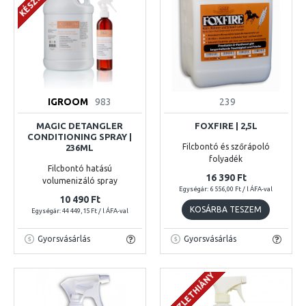
IGROOM
983
239
MAGIC DETANGLER
FOXFIRE | 2,5L
CONDITIONING SPRAY |
Filcbontó és szőrápoló
236ML
folyadék
Filcbontó hatású
16 390 Ft
volumenizáló spray
Egységár: 6 556,00 Ft / l ÁFA-val
10 490 Ft
KOSÁRBA TESZEM
Egységár: 44 449,15 Ft / l ÁFA-val
Gyorsvásárlás
Gyorsvásárlás
KÉSZLETHIÁNY