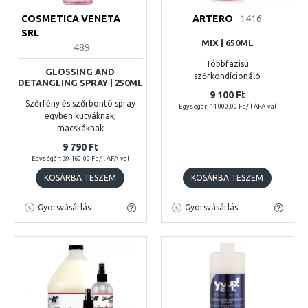
COSMETICA VENETA
ARTERO
1416
SRL
MIX | 650ML
489
Többfázisú
GLOSSING AND
szőrkondícionáló
DETANGLING SPRAY | 250ML
9 100 Ft
Szőrfény és szőrbontó spray
Egységár: 14 000,00 Ft / l ÁFA-val
egyben kutyáknak,
macskáknak
9 790 Ft
Egységár: 39 160,00 Ft / l ÁFA-val
KOSÁRBA TESZEM
KOSÁRBA TESZEM
Gyorsvásárlás
Gyorsvásárlás