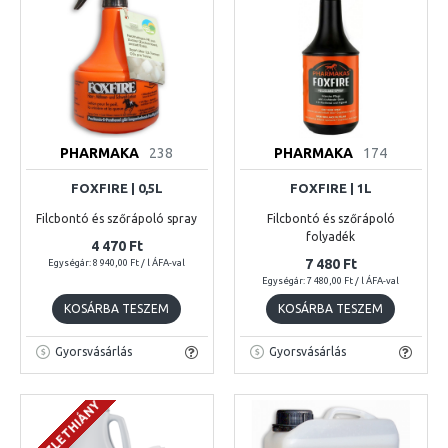
PHARMAKA
238
PHARMAKA
174
FOXFIRE | 0,5L
FOXFIRE | 1L
Filcbontó és szőrápoló spray
Filcbontó és szőrápoló
folyadék
4 470 Ft
7 480 Ft
Egységár: 8 940,00 Ft / l ÁFA-val
Egységár: 7 480,00 Ft / l ÁFA-val
KOSÁRBA TESZEM
KOSÁRBA TESZEM
Gyorsvásárlás
Gyorsvásárlás
KÉSZLETHIÁNY