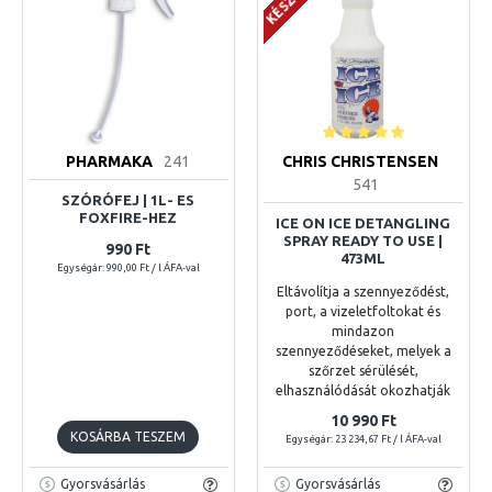
PHARMAKA
241
CHRIS CHRISTENSEN
541
SZÓRÓFEJ | 1L- ES
FOXFIRE-HEZ
ICE ON ICE DETANGLING
SPRAY READY TO USE |
990 Ft
473ML
Egységár: 990,00 Ft / l ÁFA-val
Eltávolítja a szennyeződést,
port, a vizeletfoltokat és
mindazon
szennyeződéseket, melyek a
szőrzet sérülését,
elhasználódását okozhatják
10 990 Ft
KOSÁRBA TESZEM
Egységár: 23 234,67 Ft / l ÁFA-val
Gyorsvásárlás
Gyorsvásárlás