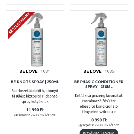
KÉSZLETHIÁNY
BE LOVE
1081
BE LOVE
1085
BE KNOTS SPRAY | 250ML
BE PHASIC CONDITIONER
SPRAY | 250ML
Szerkezetátalakító, könnyű
Kétfázisú ginzeng kivonatot
fésülést biztosító filcbontó
tartalmazó fésülést
spray kutyáknak
elősegítő kondicionáló
11 990 Ft
fénytelen szőrzetre
Egységár: 47 960,00 Ft / l ÁFA-val
8 990 Ft
Egységár: 35 960,00 Ft / l ÁFA-val
KOSÁRBA TESZEM