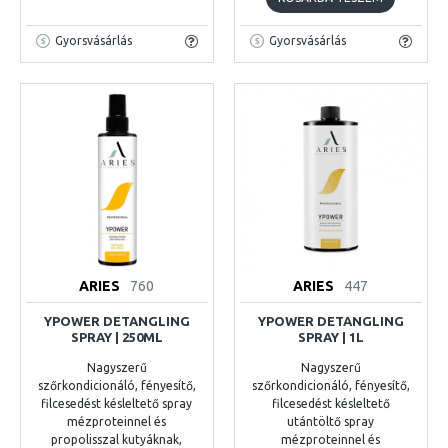
Gyorsvásárlás
Gyorsvásárlás
ARIES
760
ARIES
447
YPOWER DETANGLING
YPOWER DETANGLING
SPRAY | 250ML
SPRAY | 1L
Nagyszerű
Nagyszerű
szőrkondicionáló, fényesítő,
szőrkondicionáló, fényesítő,
filcesedést késleltető spray
filcesedést késleltető
mézproteinnel és
utántöltő spray
propolisszal kutyáknak,
mézproteinnel és