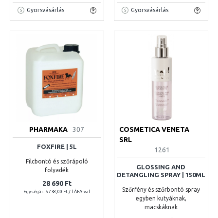
Gyorsvásárlás
Gyorsvásárlás
PHARMAKA
307
COSMETICA VENETA
SRL
FOXFIRE | 5L
1261
Filcbontó és szőrápoló
GLOSSING AND
folyadék
DETANGLING SPRAY | 150ML
28 690 Ft
Szőrfény és szőrbontó spray
Egységár: 5 738,00 Ft / l ÁFA-val
egyben kutyáknak,
macskáknak