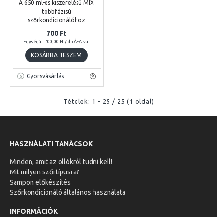
A 650 ml-es kiszerelésű MIX
többfázisú
szőrkondicionálóhoz
700 Ft
Egységár: 700,00 Ft / db ÁFA-val
KOSÁRBA TESZEM
Gyorsvásárlás
Tételek: 1 - 25 / 25 (1 oldal)
HASZNÁLATI TANÁCSOK
Minden, amit az ollókról tudni kell!
Mit milyen szőrtípusra?
Sampon előkészítés
Szőrkondicionáló általános használata
INFORMÁCIÓK