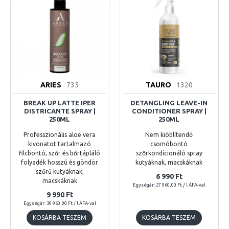
ARIES
735
TAURO
1320
BREAK UP LATTE IPER
DETANGLING LEAVE-IN
DISTRICANTE SPRAY |
CONDITIONER SPRAY |
250ML
250ML
Professzionális aloe vera
Nem kiöblítendő
kivonatot tartalmazó
csomóbontó
filcbontó, szőr és bőrtápláló
szőrkondicionáló spray
folyadék hosszú és göndör
kutyáknak, macskáknak
szőrű kutyáknak,
6 990 Ft
macskáknak
Egységár: 27 960,00 Ft / l ÁFA-val
9 990 Ft
Egységár: 39 960,00 Ft / l ÁFA-val
KOSÁRBA TESZEM
KOSÁRBA TESZEM