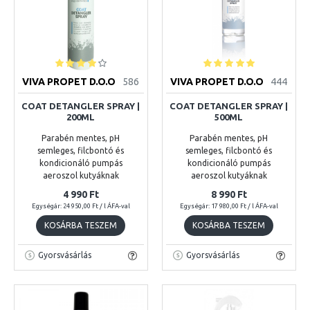
VIVA PROPET D.O.O
586
VIVA PROPET D.O.O
444
COAT DETANGLER SPRAY |
COAT DETANGLER SPRAY |
200ML
500ML
Parabén mentes, pH
Parabén mentes, pH
semleges, filcbontó és
semleges, filcbontó és
kondicionáló pumpás
kondicionáló pumpás
aeroszol kutyáknak
aeroszol kutyáknak
4 990 Ft
8 990 Ft
Egységár: 24 950,00 Ft / l ÁFA-val
Egységár: 17 980,00 Ft / l ÁFA-val
KOSÁRBA TESZEM
KOSÁRBA TESZEM
Gyorsvásárlás
Gyorsvásárlás