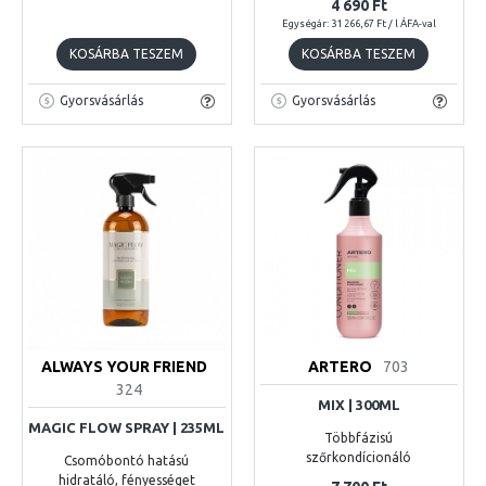
4 690 Ft
Egységár: 31 266,67 Ft / l ÁFA-val
KOSÁRBA TESZEM
KOSÁRBA TESZEM
Gyorsvásárlás
Gyorsvásárlás
ALWAYS YOUR FRIEND
ARTERO
703
324
MIX | 300ML
MAGIC FLOW SPRAY | 235ML
Többfázisú
szőrkondícionáló
Csomóbontó hatású
hidratáló, fényességet