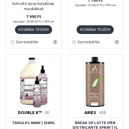
7 700 Ft
biztosító spray kutyáknak,
Egységár: 25 666,67 Ft / l ÁFA-val
macskáknak
7 990 Ft
Egységár: 34 000,00 Ft / l ÁFA-val
KOSÁRBA TESZEM
KOSÁRBA TESZEM
Gyorsvásárlás
Gyorsvásárlás
DOUBLE K™
50
ARIES
458
TANGLES AWAY | 236ML
BREAK UP LATTE IPER
DISTRICANTE SPRAY | 1L