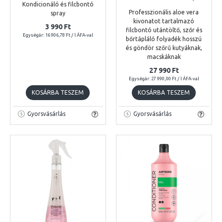
Kondicionáló és filcbontó
Professzionális aloe vera
spray
kivonatot tartalmazó
3 990 Ft
filcbontó utántöltő, szőr és
Egységár: 16 906,78 Ft / l ÁFA-val
bőrtápláló folyadék hosszú
és göndör szőrű kutyáknak,
macskáknak
27 990 Ft
Egységár: 27 990,00 Ft / l ÁFA-val
KOSÁRBA TESZEM
KOSÁRBA TESZEM
Gyorsvásárlás
Gyorsvásárlás