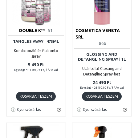
DOUBLE K™
51
COSMETICA VENETA
SRL
TANGLES AWAY | 473ML
866
Kondicionáló és filcbontó
GLOSSING AND
spray
DETANGLING SPRAY | 1L
5 490 Ft
Utántöltő Glossing and
Egységár: 11 606,77 Ft / l ÁFA-val
Detangling Spray-hez
24 490 Ft
Egységár: 24 490,00 Ft / l ÁFA-val
KOSÁRBA TESZEM
KOSÁRBA TESZEM
Gyorsvásárlás
Gyorsvásárlás