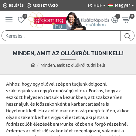
Ft
HUF
Magyar
BELÉPÉS
REGISZTRÁCIÓ
0
0
0
MINDEN, AMIT AZ OLLÓKRÓL TUDNI KELL!
Minden, amit az ollókról tudni kell!
Ahhoz, hogy egy ollóval szépen tudjunk dolgozni,
szükségünk van egy jó minőségű ollóra. Fontos, hogy az
eszközt helyesen tartsuk a kezünkben, azt szakszerűen
használjuk, és időszakonként a karbantartására is
figyelnünk kell. Ha az olló már nem vág megfelelően, akkor
olyan szakemberhez vigyük éleztetni, aki jártas a
fodrászollók élezésében! Munka közben a forgó részeknél
érdemes az ollót időszakonként megolajozni, valamint a