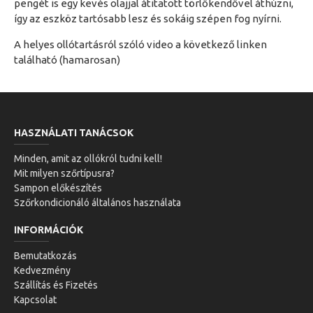
pengét is egy kevés olajjal átitatott törlőkendővel áthúzni,
így az eszköz tartósabb lesz és sokáig szépen fog nyírni.
A helyes ollótartásról szóló video a következő linken
található (hamarosan)
HASZNÁLATI TANÁCSOK
Minden, amit az ollókról tudni kell!
Mit milyen szőrtípusra?
Sampon előkészítés
Szőrkondicionáló általános használata
INFORMÁCIÓK
Bemutatkozás
Kedvezmény
Szállítás és Fizetés
Kapcsolat