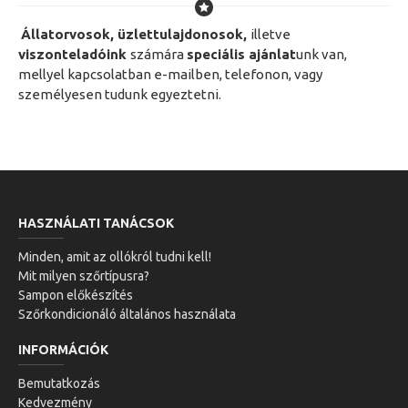
Állatorvosok, üzlettulajdonosok,
illetve
viszonteladóink
számára
speciális ajánlat
unk van,
mellyel kapcsolatban e-mailben, telefonon, vagy
személyesen tudunk egyeztetni.
HASZNÁLATI TANÁCSOK
Minden, amit az ollókról tudni kell!
Mit milyen szőrtípusra?
Sampon előkészítés
Szőrkondicionáló általános használata
INFORMÁCIÓK
Bemutatkozás
Kedvezmény