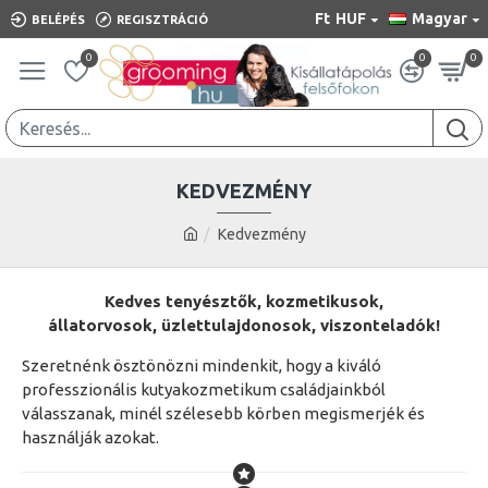
Ft
HUF
Magyar
BELÉPÉS
REGISZTRÁCIÓ
0
0
0
KEDVEZMÉNY
Kedvezmény
Kedves tenyésztők, kozmetikusok,
állatorvosok, üzlettulajdonosok, viszonteladók!
Szeretnénk ösztönözni mindenkit, hogy a kiváló
professzionális kutyakozmetikum családjainkból
válasszanak, minél szélesebb körben megismerjék és
használják azokat.