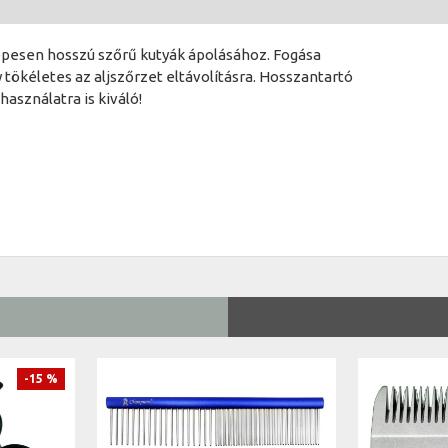
zepesen hosszú szőrű kutyák ápolásához. Fogása
 tökéletes az aljszőrzet eltávolításra. Hosszantartó
asználatra is kiváló!
-15 %