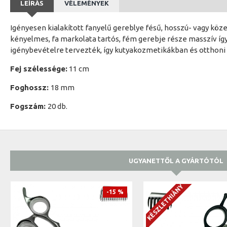
LEÍRÁS
VÉLEMÉNYEK
Igényesen kialakított fanyelű gereblye fésű, hosszú- vagy kö
kényelmes, fa markolata tartós, fém gerebje része masszív így
igénybevételre tervezték, így kutyakozmetikákban és otthoni h
Fej szélessége:
11 cm
Foghossz:
18 mm
Fogszám:
20 db.
UGYANETTŐL A GYÁRTÓTÓL
KÉSZLETHIÁNY
-15 %