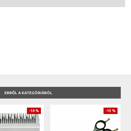
EBBŐL A KATEGÓRIÁBÓL
-10 %
-15 %