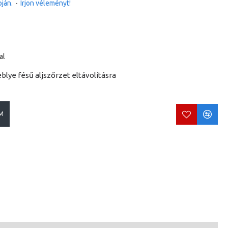
ján.
-
Írjon véleményt!
al
blye fésű aljszőrzet eltávolításra
M