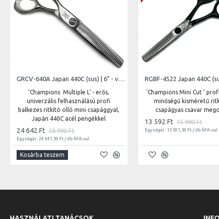
GRCV-640A Japan 440C (sus) | 6" - vágóél hossz 6,5 cm - teljes hossz 15,2 cm
’Champions Multiple L’ - erős,
‘Champions Mini Cut ’ prof
univerzális felhasználású profi
minőségű kisméretű ritk
balkezes ritkító olló mini csapággyal,
csapágyas csavar mego
Japán 440C acél pengékkel
13 592 Ft
15 990 Ft
24 642 Ft
28 990 Ft
Egységár: 13 591,50 Ft / db ÁFA-val
Egységár: 24 641,50 Ft / db ÁFA-val
Kosárba teszem
HASZNÁLATI TANÁCSOK
INF