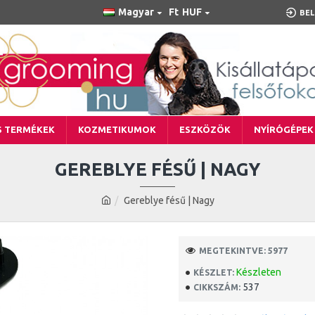
Magyar
Ft
HUF
BEL
S TERMÉKEK
KOZMETIKUMOK
ESZKÖZÖK
NYÍRÓGÉPEK
GEREBLYE FÉSŰ | NAGY
Gereblye fésű | Nagy
MEGTEKINTVE: 5977
Készleten
KÉSZLET:
537
CIKKSZÁM: