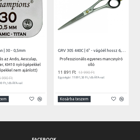
n | 30 - 0,5mm
GRV 305 440C | 6" - vágóél hossz 6,5 cm - teljes hossz 15 cm
is az Andis, Aesculap,
Professzionális egyenes mancsnyíró
ter, KM10 nyírógépekkel
olló
épekkel nem ajánlott)
11 891 Ft
13 990 Ft
4 990 Ft
Egységár: 11 891,50 Ft / db ÁFA-val
00 Ft / db ÁFA-val
szem
Kosárba teszem
FACEBOOK