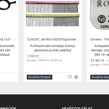
RGBF-4522 Japan 440C (sus) | 4,5" - vágóél hossz 4 cm - teljes hossz 11,4 cm
'CLASSIC' alu fésű 50/50 fogsűrűség, ovális profil, hossz 11,8 cm, foghosszúság 2 cm
Ceramic- Tita
esszionális
Professzionális minőségű könnyű
Kompatibil
ító olló
alumínium profilú zsebfésű
Heiniger, Os
ldással
(KM 10+ g
3 990 Ft
13 491 Ft
1
Egységár: 3 990,00 Ft / db ÁFA-val
Egységár: 13 491,
Kosárba teszem
Kosárba te
ORMÁCIÓK
VEVŐSZOLGÁLAT