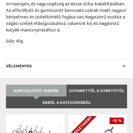
orrnyergen, és nagy segítség az ázsiai stílus kialakításában.
Az elfordított és gumírozott bevonatú szárak miatt nagyon
kényelmes és ízületkímélő fogása van.Nagyszerű eszköz a
vágási szélek eldolgozásához, valamint kis és nagytestű
kutyák mancsnyírásához is.
Súly: 45g
VÉLEMÉNYEK
KAPCSOLÓDÓ TERMÉK
UGYANETTŐL A GYÁRTÓTÓL
EBBŐL A KATEGÓRIÁBÓL
KÉSZLETHIÁNY
-15 %