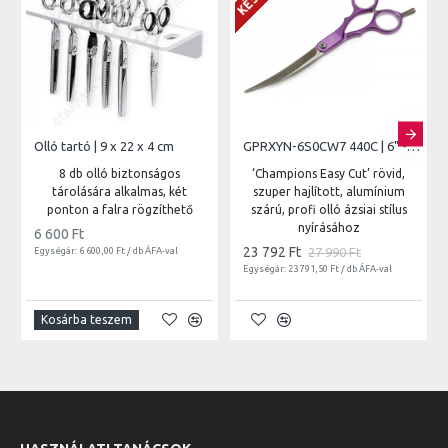
Olló tartó | 9 x 22 x 4 cm
GPRXYN-6S0CW7 440C | 6" - vágóél hossz 6,8 cm - teljes hossz 15cm
8 db olló biztonságos
‘Champions Easy Cut’ rövid,
tárolására alkalmas, két
szuper hajlított, alumínium
ponton a falra rögzíthető
szárú, profi olló ázsiai stílus
nyírásához
6 600 Ft
23 792 Ft
27 990 Ft
Egységár: 6 600,00 Ft / db ÁFA-val
Egységár: 23 791,50 Ft / db ÁFA-val
Kosárba teszem