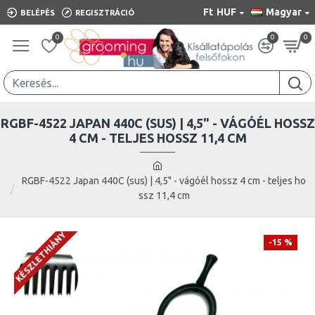
Ft
HUF
Magyar
BELÉPÉS
REGISZTRÁCIÓ
0
0
0
RGBF-4522 JAPAN 440C (SUS) | 4,5" - VÁGÓÉL HOSSZ
4 CM - TELJES HOSSZ 11,4 CM
RGBF-4522 Japan 440C (sus) | 4,5" - vágóél hossz 4 cm - teljes ho
ssz 11,4 cm
KÉSZLETHIÁNY
-15 %