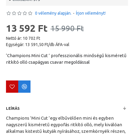
0 vélemény alapján.
-
Írjon véleményt!
13 592 Ft
15 990 Ft
Nettó ár: 10 702 Ft
Egységár: 13 591,50 Ft/db ÁFA-val
‘Champions Mini Cut ’ professzionális minőségű kisméretű
ritkító olló csapágyas csavar megoldással
LEÍRÁS
Champions ’Mini Cut ’egy elbűvölően mini és egyben
nagyszerű kisméretű egypofás ritkító olló, mely kiválóan
alkalmas kistestű kutyák nyírásához, szemkörnyék részen,