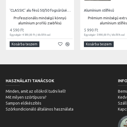
'CLASSIC' alu fésű 50/50 fogsűrűség, ovális profil hossz 14,8 cm, foghosszúság 2,8 cm
Alumínium stílfésű
Professzionális minőségű könnyű
Prémium minőségű extr
alumínium profilú zsebfésű
alumínium stílfé
4 590 Ft
5 990 Ft
Egységár: 4 590,00 Ft / db ÁFA-val
Egységár: 5 990,00 Ft / db ÁFA-val
Kosárba teszem
Kosárba teszem
HASZNÁLATI TANÁCSOK
INF
Minden, amit az ollókról tudni kell!
Bemu
Mit milyen szőrtípusra?
Ked
Sampon előkészítés
Száll
Szőrkondicionáló általános használata
Kapc