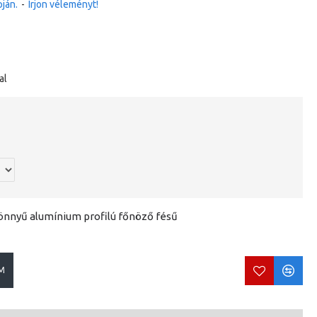
ján.
-
Írjon véleményt!
al
önnyű alumínium profilú főnöző fésű
M