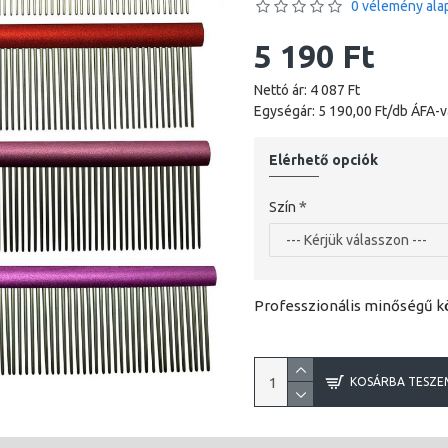
0 vélemény alap
5 190 Ft
Nettó ár: 4 087 Ft
Egységár: 5 190,00 Ft/db ÁFA-v
Elérhető opciók
Szín
Professzionális minőségű k
KOSÁRBA TESZE