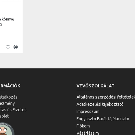
a könnyű
sű
ORMÁCIÓK
VEVŐSZOLGÁLAT
tatkozás
Általános szerződési feltétele
vezmény
Adatkezelési tájékoztató
ítás és Fizetés
Impresszum
solat
Fogyasztó Barát tájékoztató
Fiókom
Vásárlásaim