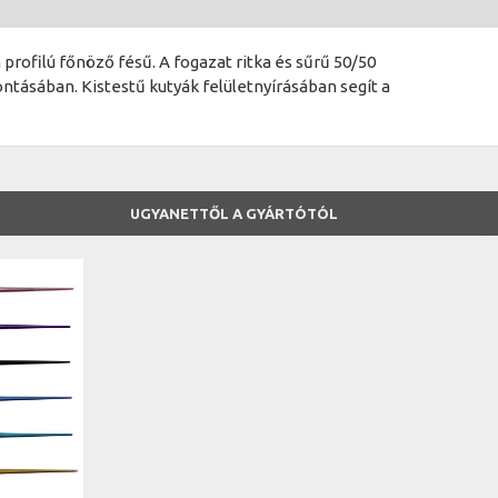
rofilú főnöző fésű. A fogazat ritka és sűrű 50/50
ntásában. Kistestű kutyák felületnyírásában segít a
UGYANETTŐL A GYÁRTÓTÓL