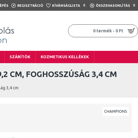
ÉPÉS
REGISZTRÁCIÓ
KÍVÁNSÁGLISTA
0
ÖSSZEHASONLÍTÁS
0
0 termék - 0 Ft
SZÁRÍTÓK
KOZMETIKUS KELLÉKEK
9,2 CM, FOGHOSSZÚSÁG 3,4 CM
ság 3,4 cm
CHAMPIONS