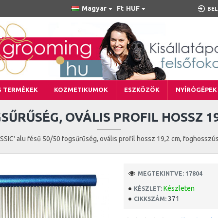
Magyar
Ft
HUF
BEL
S TERMÉKEK
KOZMETIKUMOK
ESZKÖZÖK
NYÍRÓGÉPEK
OGSŰRŰSÉG, OVÁLIS PROFIL HOSSZ 1
SSIC' alu fésű 50/50 fogsűrűség, ovális profil hossz 19,2 cm, foghosszú
MEGTEKINTVE: 17804
Készleten
KÉSZLET:
371
CIKKSZÁM: