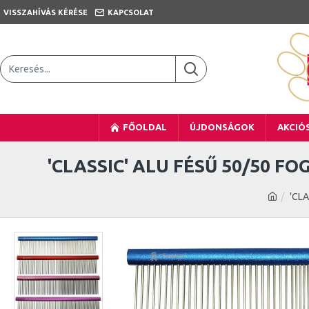
VISSZAHÍVÁS KÉRÉSE
KAPCSOLAT
FŐOLDAL
ÚJDONSÁGOK
AKCIÓ
'CLASSIC' ALU FÉSŰ 50/50 F
'CLA