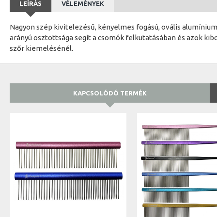
LEÍRÁS
VÉLEMÉNYEK
Nagyon szép kivitelezésű, kényelmes fogású, ovális alumínium p
arányú osztottsága segít a csomók felkutatásában és azok kibo
szőr kiemelésénél.
KAPCSOLÓDÓ TERMÉK