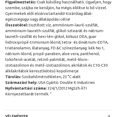
Figyelmeztetés:
Csak külsőleg használható. Ügyeljen, hogy
szembe, szájba ne kerüljön, ha mégis öblítse ki bő vízzel.
Gyermekek elől elzárva tartandó! Kizárólag állat-
egészségügyi vagy állatápolási célra!
Összetétel:
tisztított víz, ammónium-lauril-szulfát,
ammónium-laureth-szulfát, glikol-sztearát és nátrium-
laureth-szulfát és hexi-lén-glikol, kókusz DEA, guar
hidroxipropil-trimonium klorid, tetra- és dinátrium-EDTA,
trietanolamin, illatanyag, FD &C színezőanyag: kék No.1,
nátrium-klorid, propil-paraben, aloe vera, panthenol,
tokoferol-acetát, retinil-palmitát, metil-kloro-
izotiazolinon és metil-izotiazolinon, akrilátok és C10-C30
alkilakrilátok keresztkötésű kopolimerje
Tárolás:
Szobahőmérsékleten, 25 °C alatt
Származási hely:
USA Gyártó: Double K Industries
Nyilvántartási száma:
324/1/2012 MgSzh ÁTI
Környezetbarát termék. "
VÉLEMÉNYEK