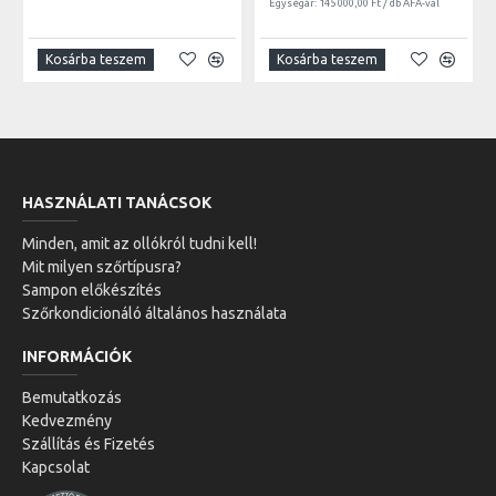
Egységár: 145 000,00 Ft / db ÁFA-val
Kosárba teszem
Kosárba teszem
HASZNÁLATI TANÁCSOK
Minden, amit az ollókról tudni kell!
Mit milyen szőrtípusra?
Sampon előkészítés
Szőrkondicionáló általános használata
INFORMÁCIÓK
Bemutatkozás
Kedvezmény
Szállítás és Fizetés
Kapcsolat