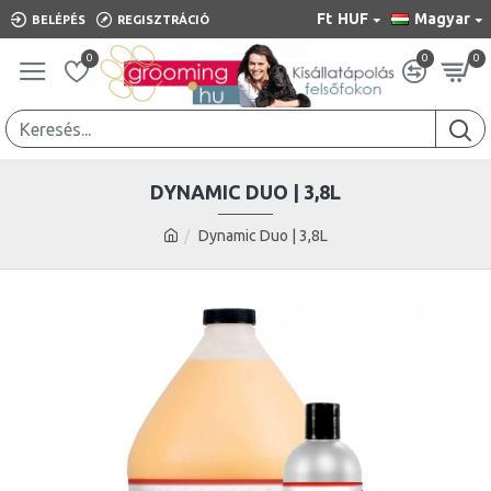
Ft
HUF
Magyar
BELÉPÉS
REGISZTRÁCIÓ
0
0
0
DYNAMIC DUO | 3,8L
Dynamic Duo | 3,8L