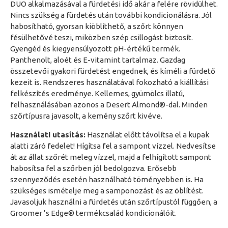
DUO alkalmazásával a fürdetési idő akár a felére rövidülhet.
Nincs szükség a fürdetés után további kondicionálásra. Jól
habosítható, gyorsan kiöblíthető, a szőrt könnyen
fésülhetővé teszi, miközben szép csillogást biztosít.
Gyengéd és kiegyensúlyozott pH-értékű termék.
Panthenolt, aloét és E-vitamint tartalmaz. Gazdag
összetevői gyakori fürdetést engednek, és kíméli a fürdető
kezeit is. Rendszeres használatával fokozható a kiállítási
felkészítés eredménye. Kellemes, gyümölcs illatú,
felhasználásában azonos a Desert Almond®-dal. Minden
szőrtípusra javasolt, a kemény szőrt kivéve.
Használati utasítás:
Használat előtt távolítsa el a kupak
alatti záró fedelet! Hígítsa fel a sampont vízzel. Nedvesítse
át az állat szőrét meleg vízzel, majd a felhígított sampont
habosítsa fel a szőrben jól bedolgozva. Erősebb
szennyeződés esetén használható töményebben is. Ha
szükséges ismételje meg a samponozást és az öblítést.
Javasoljuk használni a fürdetés után szőrtípustól függően, a
Groomer ’s Edge® termékcsalád kondicionálóit.