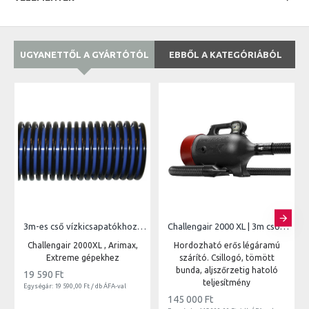
UGYANETTŐL A GYÁRTÓTÓL
EBBŐL A KATEGÓRIÁBÓL
3m-es cső vízkicsapatókhoz | 850
Challengair 2000 XL | 3m csővel vari.seb.
Challengair 2000XL , Arimax,
Hordozható erős légáramú
Extreme gépekhez
szárító. Csillogó, tömött
bunda, aljszőrzetig hatoló
19 590 Ft
teljesítmény
Egységár: 19 590,00 Ft / db ÁFA-val
145 000 Ft