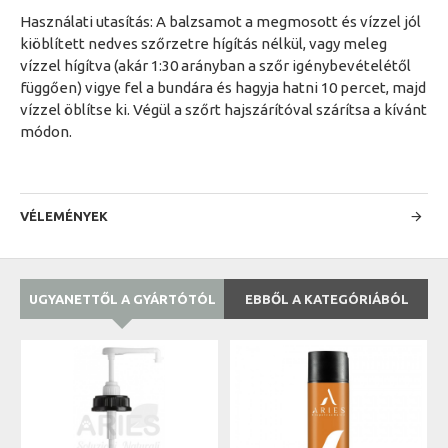
Használati utasítás: A balzsamot a megmosott és vízzel jól
kiöblített nedves szőrzetre hígítás nélkül, vagy meleg
vízzel hígítva (akár 1:30 arányban a szőr igénybevételétől
függően) vigye fel a bundára és hagyja hatni 10 percet, majd
vízzel öblítse ki. Végül a szőrt hajszárítóval szárítsa a kívánt
módon.
VÉLEMÉNYEK
UGYANETTŐL A GYÁRTÓTÓL
EBBŐL A KATEGÓRIÁBÓL