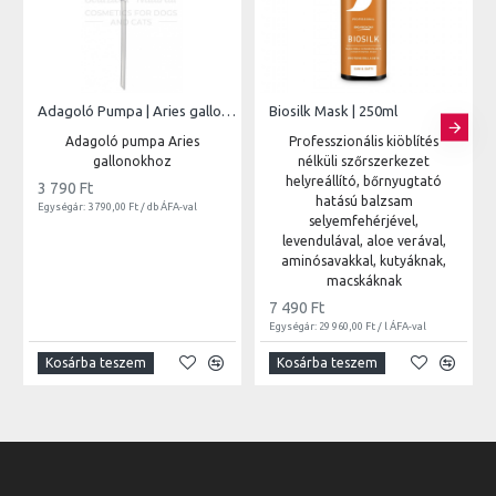
Adagoló Pumpa | Aries gallonokhoz
Biosilk Mask | 250ml
Adagoló pumpa Aries
Professzionális kiöblítés
gallonokhoz
nélküli szőrszerkezet
helyreállító, bőrnyugtató
3 790 Ft
hatású balzsam
Egységár: 3 790,00 Ft / db ÁFA-val
selyemfehérjével,
levendulával, aloe verával,
aminósavakkal, kutyáknak,
macskáknak
7 490 Ft
Egységár: 29 960,00 Ft / l ÁFA-val
Kosárba teszem
Kosárba teszem