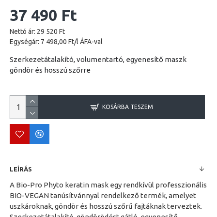
37 490 Ft
Nettó ár: 29 520 Ft
Egységár: 7 498,00 Ft/l ÁFA-val
Szerkezetátalakító, volumentartó, egyenesítő maszk
göndör és hosszú szőrre
KOSÁRBA TESZEM
LEÍRÁS
A Bio-Pro Phyto keratin mask egy rendkívül professzionális
BIO-VEGAN tanúsítvánnyal rendelkező termék, amelyet
uszkároknak, göndör és hosszú szőrű fajtáknak terveztek.
Szerkezetátalakító, göndörödést gátló, egyenesítő,