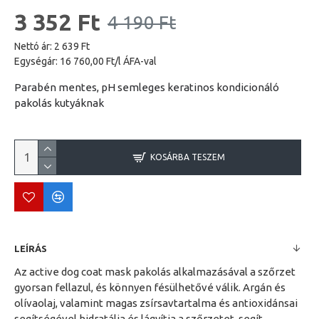
3 352 Ft
4 190 Ft
Nettó ár: 2 639 Ft
Egységár: 16 760,00 Ft/l ÁFA-val
Parabén mentes, pH semleges keratinos kondicionáló
pakolás kutyáknak
KOSÁRBA TESZEM
LEÍRÁS
Az active dog coat mask pakolás alkalmazásával a szőrzet
gyorsan fellazul, és könnyen fésülhetővé válik. Argán és
olívaolaj, valamint magas zsírsavtartalma és antioxidánsai
segítségével hidratálja és lágyítja a szőrzetet, segít