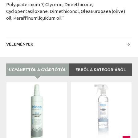
Polyquaternium 7, Glycerin, Dimethicone,
Cyclopentasiloxane, Dimethiconol, OleaEuropaea (olive)
oil, Paraffinumliquidum oil "
VÉLEMÉNYEK
UGYANETTŐL A GYÁRTÓTÓL
EBBŐL A KATEGÓRIÁBÓL