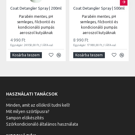
Coat Detangler Spray | 200ml
Coat Detangler Spray | 500ml
Parabén mentes, pH
Parabén mentes, pH
semleges, filcbontó és
semleges, filcbontó és
kondicionáló pumpás
kondicionáló pumpás
aeroszol kutyáknak
aeroszol kutyáknak
4 990 Ft
8 990 Ft
Egységár: 24 950,00 Ft / l ÁFA-val
Egységár: 17 980,00 Ft / l ÁFA-val
Kosárba teszem
Kosárba teszem
HASZNÁLATI TANÁCSOK
Minden, amit az ollókról tudni kell!
Mit milyen szőrtípusra?
Sampon előkészítés
Szőrkondicionáló általános használata