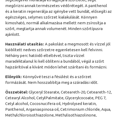
megőrizni annak természetes védőrétegét. A panthenol
és a keratin regenerálja az igénybe vett bundát, elősegíti az
egészséges, selymes szőrzet kialakulását. Könnyen
kimosható, normál alkalmazása mellett nem zsírosítja a
szőrt, megtartja annak volumenét. Minden szőrtípusra
ajánlott.
Használati utasítás:
A pakolást a megmosott és vízzel jól
kiöblített nedves szőrzetre egyenletesen kell felvinni.
Néhány perc hatóidő elteltével, tiszta vízzel
maradéktalanul ki kell öblíteni a bundából, végül a szőrt
hajszárítóval a kívánt módon lehet szárítani és formázni.
Előnyök:
Könnyűvé teszi a fésülést és a szőrzet
formázását. Nem hosszabbítja meg a száradási időt.
Összetétel:
Glyceryl Stearate, Ceteareth-20, Ceteareth-12,
Cetearyl Alcohol, CetylPalmitate, Glycerylcocoate, PEG 7,
Cetyl alcohol, Cocosnucifera oil, Hydrolysed keratin,
Panthenol, Arganiaspinosa oil, Cetrimonium chloride, Aqua,
Methylchloroisothiazolone, Methylisothiazolinone,