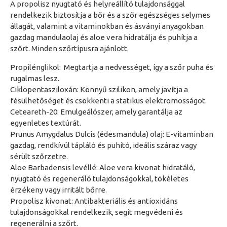
A propolisz nyugtató és helyreállító tulajdonsággal
rendelkezik biztosítja a bőr és a szőr egészséges selymes
állagát, valamint a vitaminokban és ásványi anyagokban
gazdag mandulaolaj és aloe vera hidratálja és puhítja a
szőrt. Minden szőrtípusra ajánlott.
Propilénglikol: Megtartja a nedvességet, így a szőr puha és
rugalmas lesz.
Ciklopentasziloxán: Könnyű szilikon, amely javítja a
fésülhetőséget és csökkenti a statikus elektromosságot.
Ceteareth-20: Emulgeálószer, amely garantálja az
egyenletes textúrát.
Prunus Amygdalus Dulcis (édesmandula) olaj: E-vitaminban
gazdag, rendkívül tápláló és puhító, ideális száraz vagy
sérült szőrzetre.
Aloe Barbadensis levéllé: Aloe vera kivonat hidratáló,
nyugtató és regeneráló tulajdonságokkal, tökéletes
érzékeny vagy irritált bőrre.
Propolisz kivonat: Antibakteriális és antioxidáns
tulajdonságokkal rendelkezik, segít megvédeni és
regenerálni a szőrt.