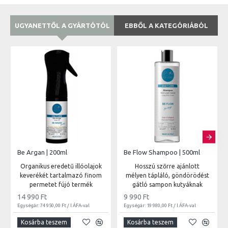
UGYANETTŐL A GYÁRTÓTÓL
EBBŐL A KATEGÓRIÁBÓL
Be Argan | 200ml
Be Flow Shampoo | 500ml
Organikus eredetű illóolajok
Hosszú szőrre ajánlott
keverékét tartalmazó finom
mélyen tápláló, göndörödést
permetet fújó termék
gátló sampon kutyáknak
14 990 Ft
9 990 Ft
Egységár: 74 950,00 Ft / l ÁFA-val
Egységár: 19 980,00 Ft / l ÁFA-val
Kosárba teszem
Kosárba teszem