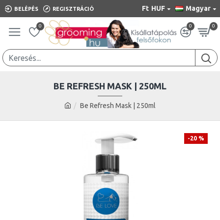
Ft
HUF
Magyar
BELÉPÉS
REGISZTRÁCIÓ
0
0
0
BE REFRESH MASK | 250ML
Be Refresh Mask | 250ml
-20 %