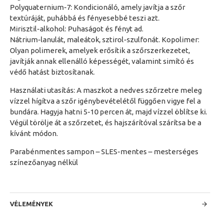
Polyquaternium-7: Kondicionáló, amely javítja a szőr
textúráját, puhábbá és fényesebbé teszi azt.
Mirisztil-alkohol: Puhaságot és fényt ad.
Nátrium-lanulát, maleátok, sztirol-szulfonát. Kopolimer:
Olyan polimerek, amelyek erősítik a szőrszerkezetet,
javítják annak ellenálló képességét, valamint simító és
védő hatást biztosítanak.
Használati utasítás: A maszkot a nedves szőrzetre meleg
vízzel hígítva a szőr igénybevételétől függően vigye fel a
bundára. Hagyja hatni 5-10 percen át, majd vízzel öblítse ki.
Végül törölje át a szőrzetet, és hajszárítóval szárítsa be a
kívánt módon.
Parabénmentes sampon – SLES-mentes – mesterséges
színezőanyag nélkül
VÉLEMÉNYEK