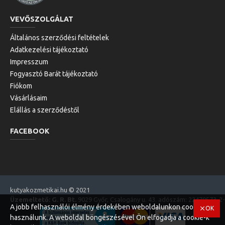
VEVŐSZOLGÁLAT
Általános szerződési feltételek
Adatkezelési tájékoztató
Impresszum
Fogyasztó Barát tájékoztató
Fiókom
Vásárlásaim
Elállás a szerződéstől
FACEBOOK
kutyakozmetikai.hu © 2021
Üzemeltető: G. R. Bt.
9029 Győr, Csalogány u. 43. adószám: 22470573-2
A jobb felhasználói élmény érdekében weboldalunkon cookie-kat
OK
használunk. A weboldal böngészésével Ön elfogadja a cookie-k