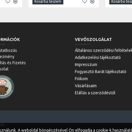
Kosárba teszem
Kosárba te
ORMÁCIÓK
VEVŐSZOLGÁLAT
tatkozás
Általános szerződési feltétele
vezmény
Adatkezelési tájékoztató
ítás és Fizetés
Impresszum
solat
Fogyasztó Barát tájékoztató
Fiókom
Vásárlásaim
Elállás a szerződéstől
-08
sználunk. A weboldal böngészésével Ön elfogadja a cookie-k használatá