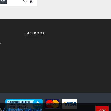
szem
FACEBOOK
k
t.
Adatkezelési tájékoztató
.
OK