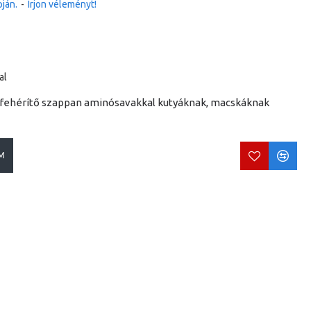
ján.
-
Írjon véleményt!
al
ú fehérítő szappan aminósavakkal kutyáknak, macskáknak
M