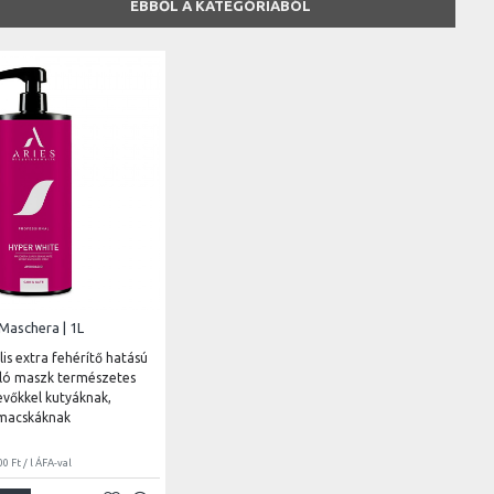
EBBŐL A KATEGÓRIÁBÓL
Maschera | 1L
is extra fehérítő hatású
ló maszk természetes
evőkkel kutyáknak,
macskáknak
0 Ft / l ÁFA-val