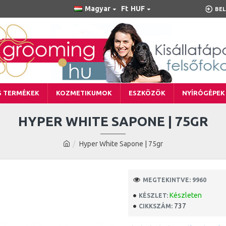
Magyar
Ft
HUF
BEL
S TERMÉKEK
KOZMETIKUMOK
ESZKÖZÖK
NYÍRÓGÉPEK
HYPER WHITE SAPONE | 75GR
Hyper White Sapone | 75gr
MEGTEKINTVE: 9960
Készleten
KÉSZLET:
737
CIKKSZÁM: