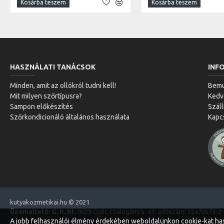
Kosárba teszem
Kosárba teszem
HASZNÁLATI TANÁCSOK
INF
Minden, amit az ollókról tudni kell!
Bemu
Mit milyen szőrtípusra?
Ked
Sampon előkészítés
Száll
Szőrkondicionáló általános használata
Kapc
kutyakozmetikai.hu © 2021
Üzemeltető: G. R. Bt.
9029 Győr, Csalogány u. 43. adószám: 22470573-2
A jobb felhasználói élmény érdekében weboldalunkon cookie-kat ha