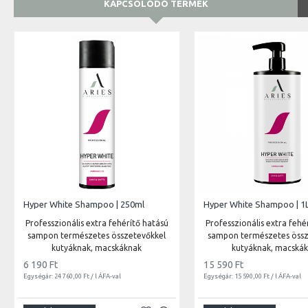
KAPCSOLÓDÓ TERMÉK
Hyper White Shampoo | 250ml
Hyper White Shampoo | 1
Professzionális extra fehérítő hatású
Professzionális extra fehé
sampon természetes összetevőkkel
sampon természetes össz
kutyáknak, macskáknak
kutyáknak, macská
6 190 Ft
15 590 Ft
Egységár: 24 760,00 Ft / l ÁFA-val
Egységár: 15 590,00 Ft / l ÁFA-val