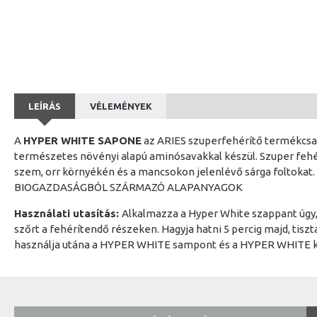
LEÍRÁS
VÉLEMÉNYEK
A
HYPER WHITE SAPONE
az ARIES szuperfehérítő termékcsal
természetes növényi alapú aminósavakkal készül. Szuper fehérí
szem, orr környékén és a mancsokon jelenlévő sárga foltokat.
BIOGAZDASÁGBÓL SZÁRMAZÓ ALAPANYAGOK
Használati utasítás:
Alkalmazza a Hyper White szappant úgy, 
szőrt a fehérítendő részeken. Hagyja hatni 5 percig majd, tisz
használja utána a HYPER WHITE sampont és a HYPER WHITE k