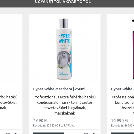
UGYANETTŐL A GYÁRTÓTÓL
L
Hyper White Maschera | 250ml
Hyper White 
rítő hatású
Professzionális extra fehérítő hatású
Professzionál
etevőkkel
kondicionáló maszk természetes
kondicioná
knak
összetevőkkel kutyáknak,
összet
macskáknak
7 690 Ft
16 990 Ft
Egységár: 30 760,00 Ft / l ÁFA-val
Egységár: 16 990,0