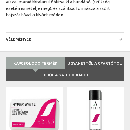
vízzel maradéktalanul öblítse ki a bundából (szükség
esetén ismételje meg), és szárítsa, formázza a szőrt
hajszárítóval a kívánt módon.
VÉLEMÉNYEK
KAPCSOLÓDÓ TERMÉK
UGYANETTŐL A GYÁRTÓTÓL
EBBŐL A KATEGÓRIÁBÓL