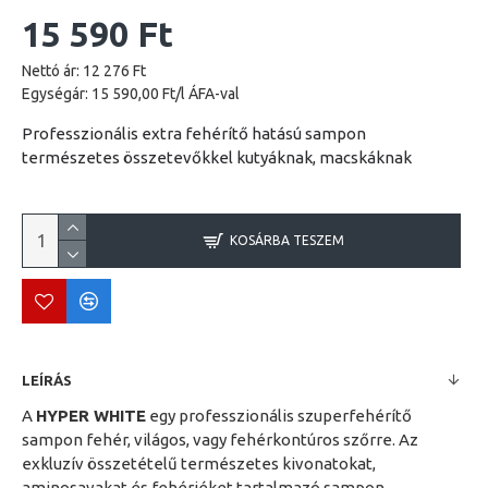
15 590 Ft
Nettó ár: 12 276 Ft
Egységár: 15 590,00 Ft/l ÁFA-val
Professzionális extra fehérítő hatású sampon
természetes összetevőkkel kutyáknak, macskáknak
KOSÁRBA TESZEM
LEÍRÁS
A
HYPER WHITE
egy professzionális szuperfehérítő
sampon fehér, világos, vagy fehérkontúros szőrre. Az
exkluzív összetételű természetes kivonatokat,
aminosavakat és fehérjéket tartalmazó sampon