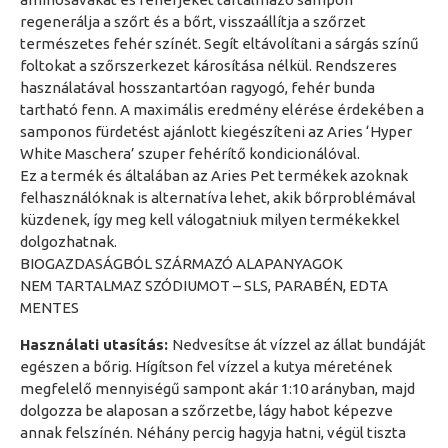
regenerálja a szőrt és a bőrt, visszaállítja a szőrzet
természetes fehér színét. Segít eltávolítani a sárgás színű
foltokat a szőrszerkezet károsítása nélkül. Rendszeres
használatával hosszantartóan ragyogó, fehér bunda
tartható fenn. A maximális eredmény elérése érdekében a
samponos fürdetést ajánlott kiegészíteni az Aries ‘Hyper
White Maschera’ szuper fehérítő kondicionálóval.
Ez a termék és általában az Aries Pet termékek azoknak
felhasználóknak is alternatíva lehet, akik bőrproblémával
küzdenek, így meg kell válogatniuk milyen termékekkel
dolgozhatnak.
BIOGAZDASÁGBÓL SZÁRMAZÓ ALAPANYAGOK
NEM TARTALMAZ SZÓDIUMOT – SLS, PARABÉN, EDTA
MENTES
Használati utasítás:
Nedvesítse át vízzel az állat bundáját
egészen a bőrig. Hígítson fel vízzel a kutya méretének
megfelelő mennyiségű sampont akár 1:10 arányban, majd
dolgozza be alaposan a szőrzetbe, lágy habot képezve
annak felszínén. Néhány percig hagyja hatni, végül tiszta