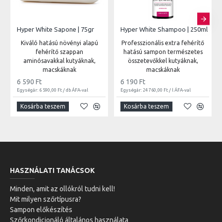
Hyper White Sapone | 75gr
Hyper White Shampoo | 250ml
Kiváló hatású növényi alapú
Professzionális extra fehérítő
fehérítő szappan
hatású sampon természetes
aminósavakkal kutyáknak,
összetevőkkel kutyáknak,
macskáknak
macskáknak
6 590 Ft
6 190 Ft
Egységár: 6 590,00 Ft / db ÁFA-val
Egységár: 24 760,00 Ft / l ÁFA-val
Kosárba teszem
Kosárba teszem
HASZNÁLATI TANÁCSOK
Minden, amit az ollókról tudni kell!
Mit milyen szőrtípusra?
Sampon előkészítés
Szőrkondicionáló általános használata