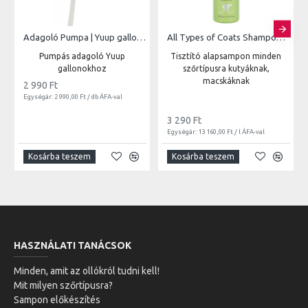
Adagoló Pumpa | Yuup gallonokhoz
All Types of Coats Shampoo | 250ml
Pumpás adagoló Yuup
Tisztító alapsampon minden
gallonokhoz
szőrtípusra kutyáknak,
macskáknak
2 990 Ft
Egységár: 2 990,00 Ft / db ÁFA-val
3 290 Ft
Egységár: 13 160,00 Ft / l ÁFA-val
Kosárba teszem
Kosárba teszem
HASZNÁLATI TANÁCSOK
Minden, amit az ollókról tudni kell!
Mit milyen szőrtípusra?
Sampon előkészítés