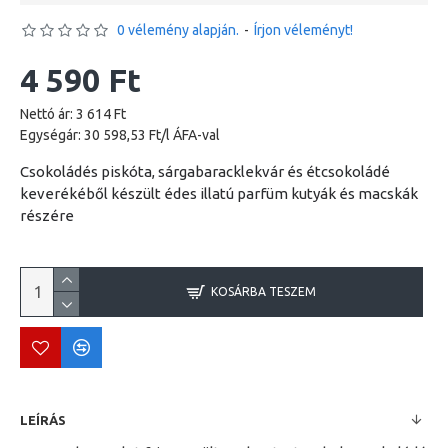
0 vélemény alapján.
-
Írjon véleményt!
4 590 Ft
Nettó ár: 3 614 Ft
Egységár: 30 598,53 Ft/l ÁFA-val
Csokoládés piskóta, sárgabaracklekvár és étcsokoládé
keverékéből készült édes illatú parfüm kutyák és macskák
részére
KOSÁRBA TESZEM
LEÍRÁS