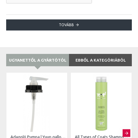
TOVÁBB
UGYANETTŐL A GYÁRTÓTÓL
EBBŐL A KATEGÓRIÁBÓL
Adagoló Pumpa | Yuup gallonokhoz
All Types of Coats Shampoo | 250ml