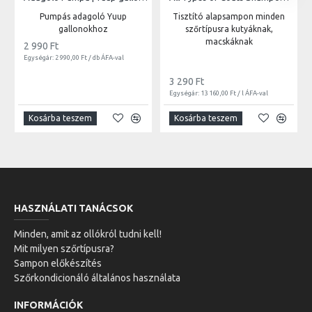
Pumpás adagoló Yuup
Tisztító alapsampon minden
gallonokhoz
szőrtípusra kutyáknak,
macskáknak
2 990 Ft
Egységár: 2 990,00 Ft / db ÁFA-val
3 290 Ft
Egységár: 13 160,00 Ft / l ÁFA-val
Kosárba teszem
Kosárba teszem
HASZNÁLATI TANÁCSOK
Minden, amit az ollókról tudni kell!
Mit milyen szőrtípusra?
Sampon előkészítés
Szőrkondicionáló általános használata
INFORMÁCIÓK