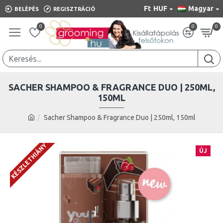
Ft
HUF
Magyar
BELÉPÉS
REGISZTRÁCIÓ
0
0
0
SACHER SHAMPOO & FRAGRANCE DUO | 250ML,
150ML
Sacher Shampoo & Fragrance Duo | 250ml, 150ml
KÉSZLETHIÁNY
ÚJ