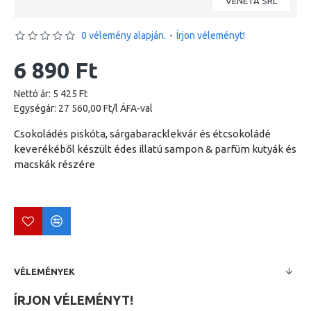
VENETA SRL
0 vélemény alapján.
-
Írjon véleményt!
6 890 Ft
Nettó ár: 5 425 Ft
Egységár: 27 560,00 Ft/l ÁFA-val
Csokoládés piskóta, sárgabaracklekvár és étcsokoládé
keverékéből készült édes illatú sampon & parfüm kutyák és
macskák részére
VÉLEMÉNYEK
ÍRJON VÉLEMÉNYT!