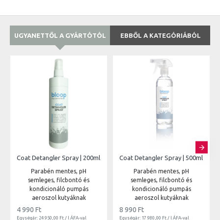
UGYANETTŐL A GYÁRTÓTÓL
EBBŐL A KATEGÓRIÁBÓL
Coat Detangler Spray | 200ml
Coat Detangler Spray | 500ml
Parabén mentes, pH
Parabén mentes, pH
semleges, filcbontó és
semleges, filcbontó és
kondicionáló pumpás
kondicionáló pumpás
aeroszol kutyáknak
aeroszol kutyáknak
4 990 Ft
8 990 Ft
Egységár: 24 950,00 Ft / l ÁFA-val
Egységár: 17 980,00 Ft / l ÁFA-val