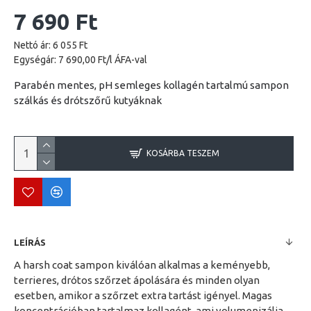
7 690 Ft
Nettó ár: 6 055 Ft
Egységár: 7 690,00 Ft/l ÁFA-val
Parabén mentes, pH semleges kollagén tartalmú sampon
szálkás és drótszőrű kutyáknak
KOSÁRBA TESZEM
LEÍRÁS
A harsh coat sampon kiválóan alkalmas a keményebb,
terrieres, drótos szőrzet ápolására és minden olyan
esetben, amikor a szőrzet extra tartást igényel. Magas
koncentrációban tartalmaz kollagént, ami volumenizálja,