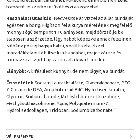
tömörré, jó szerkezetűvé teszi a szőrzetet.
Használati utasítás:
Nedvesítse át vízzel az állat bundáját
egészen a bőrig. Hígítson fel a kutya méretének megfelelő
mennyiségű sampont 1:10 arányban, majd dörzsölje be
alaposan a szőrzetbe, lágy habot képezve annak felszínén.
Néhány percig hagyja hatni, végül tiszta vízzel
maradéktalanul öblítse ki a bundából, majd szárítsa és
formázza a szőrt hajszárítóval a kívánt módon.
Előnyök:
A kifésülést könnyíti, de nem lágyítja a bundát.
Összetétel:
Sodium Laurethsulfate, Glycerylcocoate, PEG
7, Cocamide DEA, Amphotensid B4C, Hydrolised keratin,
Glycerin, Sodiumchloride, Methylchloroisothiazolone,
Methylisothiazolinone, Aqua, Polyquaternium-7,
Hydrolisedcollagen, Triclosan, Sodiumbicarbonate."
VÉLEMÉNYEK