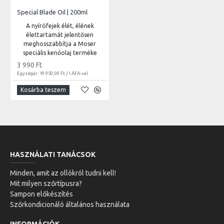
Special Blade Oil | 200ml
A nyírófejek élét, élének
élettartamát jelentősen
meghosszabbítja a Moser
speciális kenőolaj terméke
3 990 Ft
Egységár: 19 950,00 Ft / l ÁFA-val
Kosárba teszem
HASZNÁLATI TANÁCSOK
Minden, amit az ollókról tudni kell!
Mit milyen szőrtípusra?
Sampon előkészítés
Szőrkondicionáló általános használata