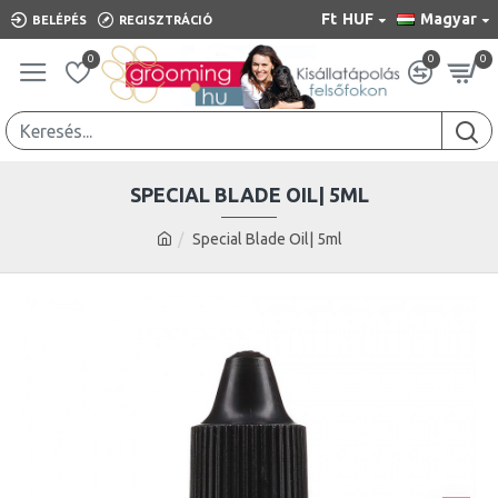
Ft
HUF
Magyar
BELÉPÉS
REGISZTRÁCIÓ
0
0
0
SPECIAL BLADE OIL| 5ML
Special Blade Oil| 5ml