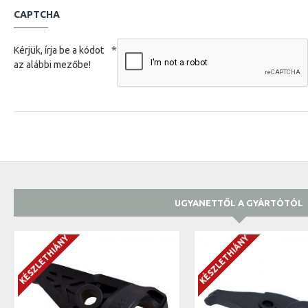
CAPTCHA
Kérjük, írja be a kódot
az alábbi mezőbe!
UGYANETTŐL A GYÁRTÓTÓL
KÉSZLETHIÁNY
KÉSZLETHIÁNY