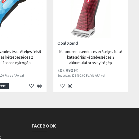
Opal Xtend
endes és erőteljes felső
Különösen csendes és erőteljes felső
iás kétsebességes 2
kategóriás kétsebességes 2
látoros nyírógép
akkumulátoros nyírógép
202 990 Ft
,00 Ft / db ÁFA-val
Egységár: 202 990,00 Ft / db ÁFA-val
szem
FACEBOOK
k