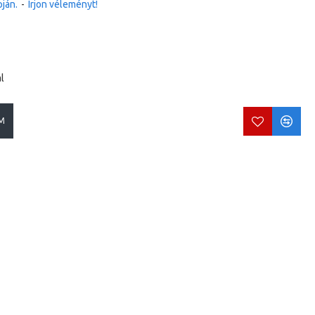
ján.
-
Írjon véleményt!
l
M