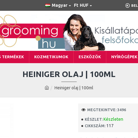
Magyar
Ft
HUF
BEL
S TERMÉKEK
KOZMETIKUMOK
ESZKÖZÖK
NYÍRÓGÉPEK
HEINIGER OLAJ | 100ML
Heiniger olaj | 100ml
MEGTEKINTVE: 3496
Készleten
KÉSZLET:
117
CIKKSZÁM: