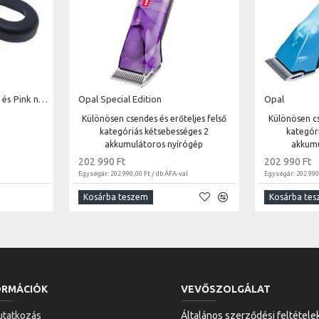
Mozgatókar | Saphir,Basic és Pink nyírógépekhez
Opal Special Edition
Opal
Különösen csendes és erőteljes felső
Különösen cs
kategóriás kétsebességes 2
kategór
akkumulátoros nyírógép
akkumu
202 990 Ft
202 990 Ft
Egységár: 202 990,00 Ft / db ÁFA-val
Egységár: 202 990
Kosárba teszem
Kosárba te
ORMÁCIÓK
VEVŐSZOLGÁLAT
tatkozás
Általános szerződési feltétele