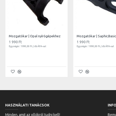
Mozgatókar | Opal nyírógépekhez
1 990 Ft
1 990 Ft
Egységár: 1 990,00 Ft / db ÁFA-val
Egységár: 1 990,00 Ft / db ÁFA-val
HASZNÁLATI TANÁCSOK
INF
Minden, amit az ollókról tudni kell!
Bemu