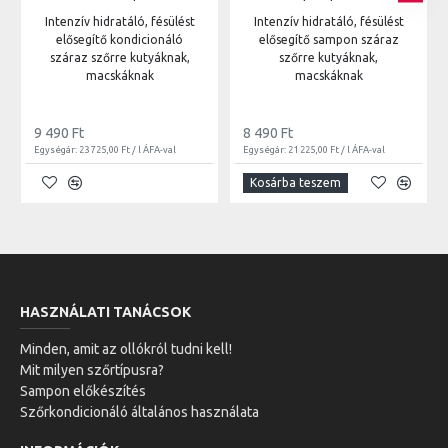
Intenzív hidratáló, fésülést
Intenzív hidratáló, fésülést
elősegítő kondicionáló
elősegítő sampon száraz
száraz szőrre kutyáknak,
szőrre kutyáknak,
macskáknak
macskáknak
9 490 Ft
8 490 Ft
Egységár: 23 725,00 Ft / l ÁFA-val
Egységár: 21 225,00 Ft / l ÁFA-val
Kosárba teszem
HASZNÁLATI TANÁCSOK
Minden, amit az ollókról tudni kell!
Mit milyen szőrtípusra?
Sampon előkészítés
Szőrkondicionáló általános használata