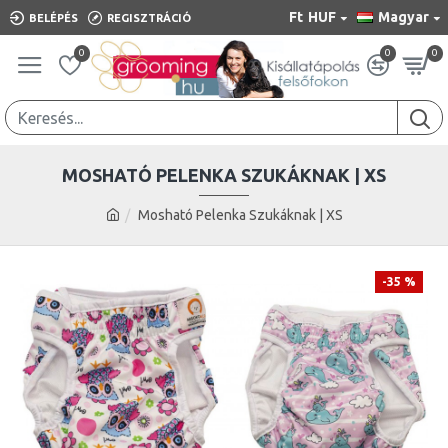
Ft
HUF
Magyar
BELÉPÉS
REGISZTRÁCIÓ
0
0
0
MOSHATÓ PELENKA SZUKÁKNAK | XS
Mosható Pelenka Szukáknak | XS
-35 %