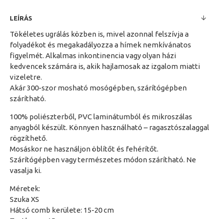
LEÍRÁS
Tökéletes ugrálás közben is, mivel azonnal felszívja a
folyadékot és megakadályozza a hímek nemkívánatos
figyelmét. Alkalmas inkontinencia vagy olyan házi
kedvencek számára is, akik hajlamosak az izgalom miatti
vizeletre.
Akár 300-szor mosható mosógépben, szárítógépben
szárítható.
100% poliészterből, PVC laminátumból és mikroszálas
anyagból készült. Könnyen használható – ragasztószalaggal
rögzíthető.
Mosáskor ne használjon öblítőt és fehérítőt.
Szárítógépben vagy természetes módon szárítható. Ne
vasalja ki.
Méretek:
Szuka XS
Hátsó comb kerülete: 15-20 cm