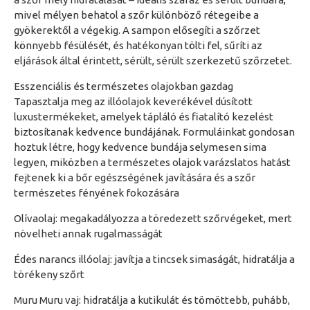
mivel mélyen behatol a szőr különböző rétegeibe a
gyökerektől a végekig. A sampon elősegíti a szőrzet
könnyebb fésülését, és hatékonyan tölti fel, sűríti az
eljárások által érintett, sérült, sérült szerkezetű szőrzetet.
Esszenciális és természetes olajokban gazdag
Tapasztalja meg az illóolajok keverékével dúsított
luxustermékeket, amelyek tápláló és fiatalító kezelést
biztosítanak kedvence bundájának. Formuláinkat gondosan
hoztuk létre, hogy kedvence bundája selymesen sima
legyen, miközben a természetes olajok varázslatos hatást
fejtenek ki a bőr egészségének javítására és a szőr
természetes fényének fokozására
Olívaolaj: megakadályozza a töredezett szőrvégeket, mert
növelheti annak rugalmasságát
Édes narancs illóolaj: javítja a tincsek simaságát, hidratálja a
törékeny szőrt
Muru Muru vaj: hidratálja a kutikulát és tömöttebb, puhább,