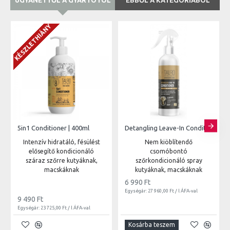
UGYANETTŐL A GYÁRTÓTÓL
EBBŐL A KATEGÓRIÁBÓL
KÉSZLETHIÁNY
5in1 Conditioner | 400ml
Detangling Leave-In Conditioner Spray | 250ml
Intenzív hidratáló, fésülést
Nem kiöblítendő
elősegítő kondicionáló
csomóbontó
száraz szőrre kutyáknak,
szőrkondicionáló spray
macskáknak
kutyáknak, macskáknak
6 990 Ft
Egységár: 27 960,00 Ft / l ÁFA-val
9 490 Ft
Egységár: 23 725,00 Ft / l ÁFA-val
Kosárba teszem