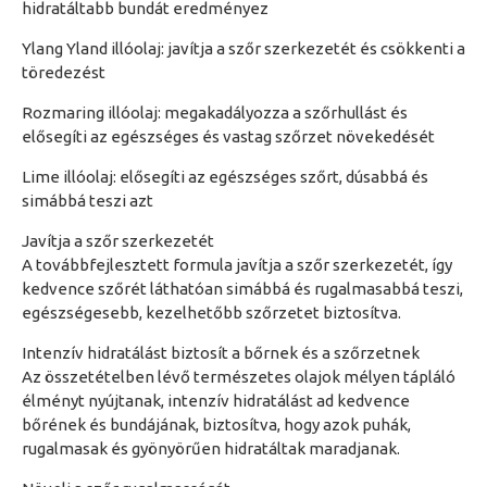
hidratáltabb bundát eredményez
Ylang Yland illóolaj: javítja a szőr szerkezetét és csökkenti a
töredezést
Rozmaring illóolaj: megakadályozza a szőrhullást és
elősegíti az egészséges és vastag szőrzet növekedését
Lime illóolaj: elősegíti az egészséges szőrt, dúsabbá és
simábbá teszi azt
Javítja a szőr szerkezetét
A továbbfejlesztett formula javítja a szőr szerkezetét, így
kedvence szőrét láthatóan simábbá és rugalmasabbá teszi,
egészségesebb, kezelhetőbb szőrzetet biztosítva.
Intenzív hidratálást biztosít a bőrnek és a szőrzetnek
Az összetételben lévő természetes olajok mélyen tápláló
élményt nyújtanak, intenzív hidratálást ad kedvence
bőrének és bundájának, biztosítva, hogy azok puhák,
rugalmasak és gyönyörűen hidratáltak maradjanak.