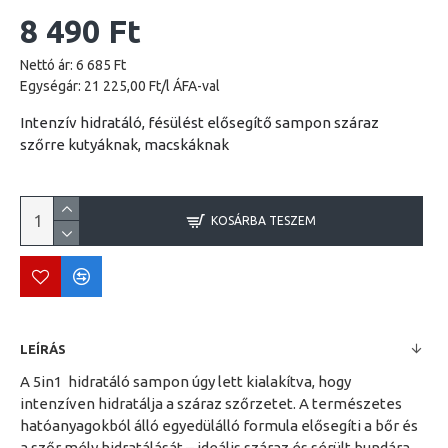
8 490 Ft
Nettó ár: 6 685 Ft
Egységár: 21 225,00 Ft/l ÁFA-val
Intenzív hidratáló, fésülést elősegítő sampon száraz
szőrre kutyáknak, macskáknak
KOSÁRBA TESZEM
LEÍRÁS
A 5in1 hidratáló sampon úgy lett kialakítva, hogy
intenzíven hidratálja a száraz szőrzetet. A természetes
hatóanyagokból álló egyedülálló formula elősegíti a bőr és
a szőr mély hidratálását – ideális száraz és sérült bundára,