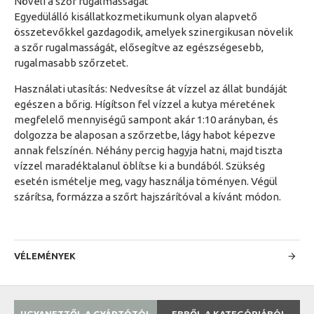
Növeli a szőr rugalmasságát
Egyedülálló kisállatkozmetikumunk olyan alapvető
összetevőkkel gazdagodik, amelyek szinergikusan növelik
a szőr rugalmasságát, elősegítve az egészségesebb,
rugalmasabb szőrzetet.
Használati utasítás: Nedvesítse át vízzel az állat bundáját
egészen a bőrig. Hígítson fel vízzel a kutya méretének
megfelelő mennyiségű sampont akár 1:10 arányban, és
dolgozza be alaposan a szőrzetbe, lágy habot képezve
annak felszínén. Néhány percig hagyja hatni, majd tiszta
vízzel maradéktalanul öblítse ki a bundából. Szükség
esetén ismételje meg, vagy használja töményen. Végül
szárítsa, formázza a szőrt hajszárítóval a kívánt módon.
VÉLEMÉNYEK