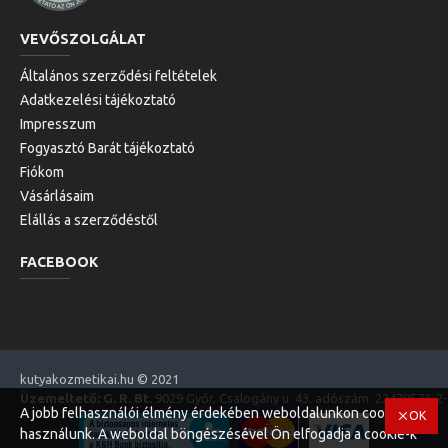
VEVŐSZOLGÁLAT
Általános szerződési feltételek
Adatkezelési tájékoztató
Impresszum
Fogyasztó Barát tájékoztató
Fiókom
Vásárlásaim
Elállás a szerződéstől
FACEBOOK
kutyakozmetikai.hu © 2021
Üzemeltető: G. R. Bt.
9029 Győr, Csalogány u. 43. adószám: 22470573-2
A jobb felhasználói élmény érdekében weboldalunkon cookie-kat
OK
használunk. A weboldal böngészésével Ön elfogadja a cookie-k