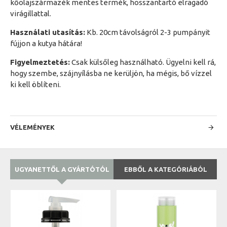
kőolajszármazék mentes termék, hosszantartó elragadó
virágillattal.
Használati utasítás:
Kb. 20cm távolságról 2-3 pumpányit
fújjon a kutya hátára!
Figyelmeztetés:
Csak külsőleg használható. Ügyelni kell rá,
hogy szembe, szájnyílásba ne kerüljön, ha mégis, bő vízzel
ki kell öblíteni.
VÉLEMÉNYEK
UGYANETTŐL A GYÁRTÓTÓL
EBBŐL A KATEGÓRIÁBÓL