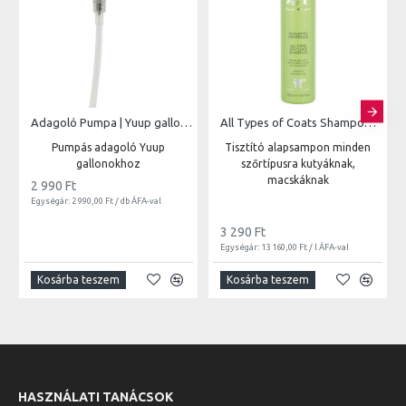
Adagoló Pumpa | Yuup gallonokhoz
All Types of Coats Shampoo | 250ml
Pumpás adagoló Yuup
Tisztító alapsampon minden
gallonokhoz
szőrtípusra kutyáknak,
macskáknak
2 990 Ft
Egységár: 2 990,00 Ft / db ÁFA-val
3 290 Ft
Egységár: 13 160,00 Ft / l ÁFA-val
Kosárba teszem
Kosárba teszem
HASZNÁLATI TANÁCSOK