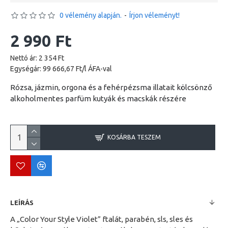
0 vélemény alapján.
-
Írjon véleményt!
2 990 Ft
Nettó ár: 2 354 Ft
Egységár: 99 666,67 Ft/l ÁFA-val
Rózsa, jázmin, orgona és a fehérpézsma illatait kölcsönző
alkoholmentes parfüm kutyák és macskák részére
KOSÁRBA TESZEM
LEÍRÁS
A „Color Your Style Violet” ftalát, parabén, sls, sles és