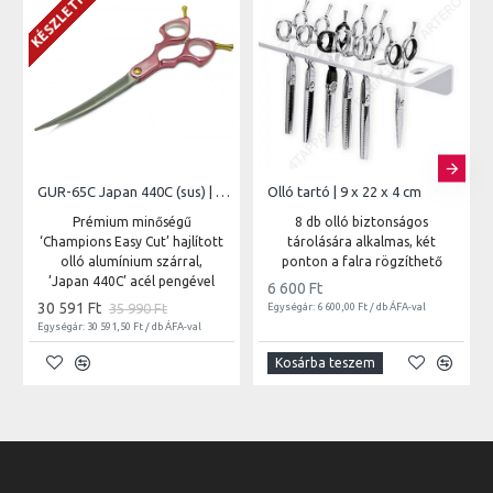
KÉSZLETHIÁNY
GUR-65C Japan 440C (sus) | 6,5" - vágóél hossz 8,2 cm - teljes hossz 16,9 cm
Olló tartó | 9 x 22 x 4 cm
Prémium minőségű
8 db olló biztonságos
‘Champions Easy Cut’ hajlított
tárolására alkalmas, két
olló alumínium szárral,
ponton a falra rögzíthető
’Japan 440C’ acél pengével
6 600 Ft
30 591 Ft
35 990 Ft
Egységár: 6 600,00 Ft / db ÁFA-val
Egységár: 30 591,50 Ft / db ÁFA-val
Kosárba teszem