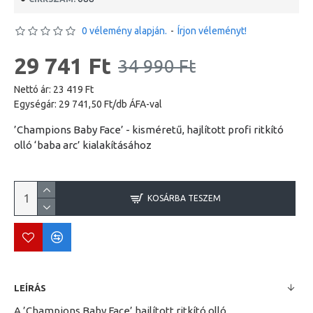
0 vélemény alapján.
-
Írjon véleményt!
29 741 Ft
34 990 Ft
Nettó ár: 23 419 Ft
Egységár: 29 741,50 Ft/db ÁFA-val
’Champions Baby Face’ - kisméretű, hajlított profi ritkító
olló ‘baba arc’ kialakításához
KOSÁRBA TESZEM
LEÍRÁS
A ’Champions Baby Face’ hajlított ritkító olló