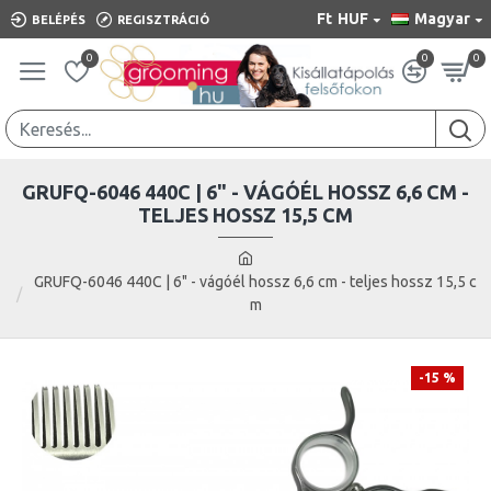
Ft
HUF
Magyar
BELÉPÉS
REGISZTRÁCIÓ
0
0
0
GRUFQ-6046 440C | 6" - VÁGÓÉL HOSSZ 6,6 CM -
TELJES HOSSZ 15,5 CM
GRUFQ-6046 440C | 6" - vágóél hossz 6,6 cm - teljes hossz 15,5 c
m
-15 %