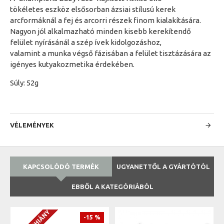
tökéletes eszköz elsősorban ázsiai stílusú kerek
arcformáknál a fej és arcorri részek finom kialakítására.
Nagyon jól alkalmazható minden kisebb kerekítendő
felület nyírásánál a szép ívek kidolgozáshoz,
valamint a munka végső fázisában a felület tisztázására az
igényes kutyakozmetika érdekében.
Súly: 52g
VÉLEMÉNYEK
KAPCSOLÓDÓ TERMÉK
UGYANETTŐL A GYÁRTÓTÓL
EBBŐL A KATEGÓRIÁBÓL
-15 %