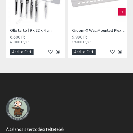
Olló tartó | 9 x 22 x 4 cm
Groom-X Wall Mounted Plexi Scissor Holder for 12 Scissors | 40 x 7,5 x 7,5 cm
6,600 Ft
9,990 Ft
6,600.00 Ft / db
9,990.00 Ft / db
Add to Cart
Add to Cart
Általános szerződési feltételek