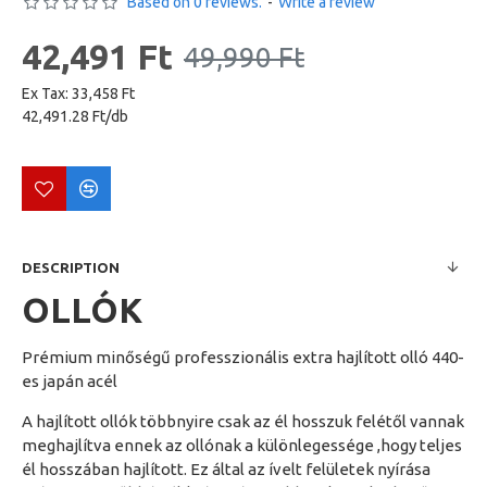
Based on 0 reviews.
-
Write a review
42,491 Ft
49,990 Ft
Ex Tax: 33,458 Ft
42,491.28 Ft/db
DESCRIPTION
OLLÓK
Prémium minőségű professzionális extra hajlított olló 440-
es japán acél
A hajlított ollók többnyire csak az él hosszuk felétől vannak
meghajlítva ennek az ollónak a különlegessége ,hogy teljes
él hosszában hajlított. Ez által az ívelt felületek nyírása