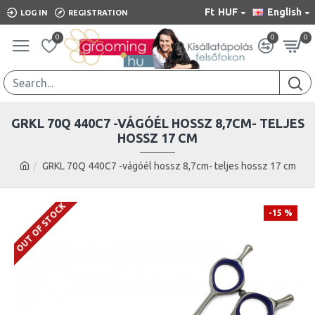
Ft
HUF
English
LOG IN
REGISTRATION
0
0
0
GRKL 70Q 440C7 -VÁGÓÉL HOSSZ 8,7CM- TELJES
HOSSZ 17 CM
GRKL 70Q 440C7 -vágóél hossz 8,7cm- teljes hossz 17 cm
OUT OF STOCK
-15 %