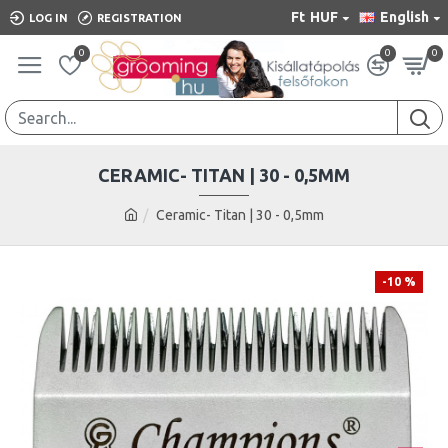
Ft
HUF
English
LOG IN
REGISTRATION
0
0
0
CERAMIC- TITAN | 30 - 0,5MM
Ceramic- Titan | 30 - 0,5mm
-10 %