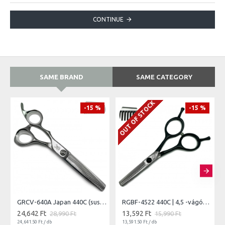
CONTINUE
SAME BRAND
SAME CATEGORY
OUT OF STOCK
-15 %
-15 %
GRCV-640A Japan 440C (sus) | 6" - vágóél hossz 6,5 cm - teljes hossz 15,2 cm
RGBF-4522 440C | 4,5 -vágóél hossz 4cm teljes hossz 11,4cm
24,642 Ft
13,592 Ft
28,990 Ft
15,990 Ft
24,641.50 Ft / db
13,591.50 Ft / db