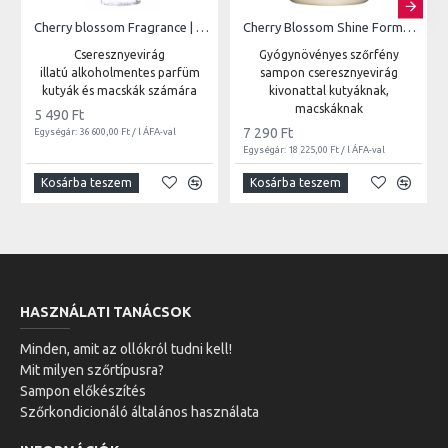
Cherry blossom Fragrance | 150ml
Cherry Blossom Shine Formula | 400ml
Cseresznyevirág
Gyógynövényes szőrfény
illatú alkoholmentes parfüm
sampon cseresznyevirág
kutyák és macskák számára
kivonattal kutyáknak,
macskáknak
5 490 Ft
7 290 Ft
Egységár: 36 600,00 Ft / l ÁFA-val
Egységár: 18 225,00 Ft / l ÁFA-val
Kosárba teszem
Kosárba teszem
HASZNÁLATI TANÁCSOK
Minden, amit az ollókról tudni kell!
Mit milyen szőrtípusra?
Sampon előkészítés
Szőrkondicionáló általános használata