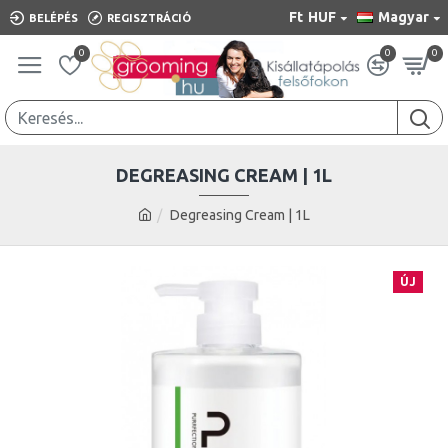
Ft
HUF
Magyar
BELÉPÉS
REGISZTRÁCIÓ
0
0
0
DEGREASING CREAM | 1L
Degreasing Cream | 1L
ÚJ