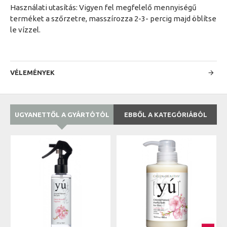
Használati utasítás: Vigyen fel megfelelő mennyiségű
terméket a szőrzetre, masszírozza 2-3- percig majd öblítse
le vízzel.
VÉLEMÉNYEK
UGYANETTŐL A GYÁRTÓTÓL
EBBŐL A KATEGÓRIÁBÓL