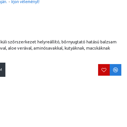
ján.
-
Írjon véleményt!
lküli szőrszerkezet helyreállító, bőrnyugtató hatású balzsam
val, aloe verával, aminósavakkal, kutyáknak, macskáknak
M