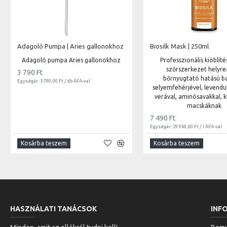
Adagoló Pumpa | Aries gallonokhoz
Biosilk Mask | 250ml
Adagoló pumpa Aries gallonokhoz
Professzionális kiöblítés
szőrszerkezet helyreá
3 790 Ft
bőrnyugtató hatású b
Egységár: 3 790,00 Ft / db ÁFA-val
selyemfehérjével, levendul
verával, aminósavakkal, 
macskáknak
7 490 Ft
Egységár: 29 960,00 Ft / l ÁFA-val
Kosárba teszem
Kosárba teszem
HASZNÁLATI TANÁCSOK
INF