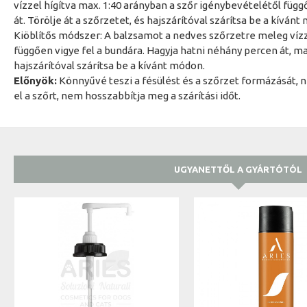
vízzel hígítva max. 1:40 arányban a szőr igénybevételétől függ
át. Törölje át a szőrzetet, és hajszárítóval szárítsa be a kívánt
Kiöblítős módszer: A balzsamot a nedves szőrzetre meleg vízz
függően vigye fel a bundára. Hagyja hatni néhány percen át, majd
hajszárítóval szárítsa be a kívánt módon.
Előnyök:
Könnyűvé teszi a fésülést és a szőrzet formázását,
el a szőrt, nem hosszabbítja meg a szárítási időt.
UGYANETTŐL A GYÁRTÓTÓL