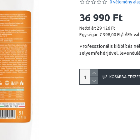
0 vélemény alap
36 990 Ft
Nettó ár: 29 126 Ft
Egységár: 7 398,00 Ft/l ÁFA-val
Professzionális kiöblítés né
selyemfehérjével, levendulá
KOSÁRBA TESZE