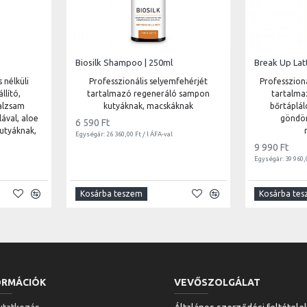
Biosilk Shampoo | 250ml
 nélküli
Professzionális selyemfehérjét
Professzioná
llító,
tartalmazó regeneráló sampon
tartalmaz
alzsam
kutyáknak, macskáknak
bőrtáplál
ával, aloe
göndör
6 590 Ft
kutyáknak,
Egységár: 26 360,00 Ft / l ÁFA-val
9 990 Ft
Egységár: 39 960,0
Kosárba teszem
Kosárba te
ORMÁCIÓK
VEVŐSZOLGÁLAT