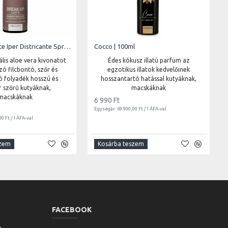
Break Up Latte Iper Districante Spray | 250ml
Cocco | 100ml
lis aloe vera kivonatot
Édes kókusz illatú parfüm az
ó filcbontó, szőr és
egzotikus illatok kedvelőinek
ó folyadék hosszú és
hosszantartó hatással kutyáknak,
 szőrű kutyáknak,
macskáknak
macskáknak
6 990 Ft
Egységár: 69 900,00 Ft / l ÁFA-val
0 Ft / l ÁFA-val
szem
Kosárba teszem
FACEBOOK