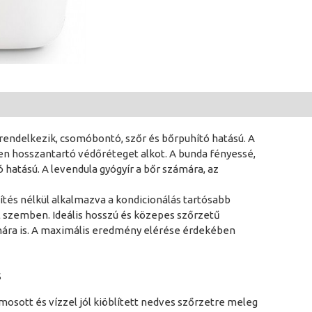
ndelkezik, csomóbontó, szőr és bőrpuhító hatású. A
en hosszantartó védőréteget alkot. A bunda fényessé,
hatású. A levendula gyógyír a bőr számára, az
ítés nélkül alkalmazva a kondicionálás tartósabb
al szemben. Ideális hosszú és közepes szőrzetű
ámára is. A maximális eredmény elérése érdekében
S
osott és vízzel jól kiöblített nedves szőrzetre meleg