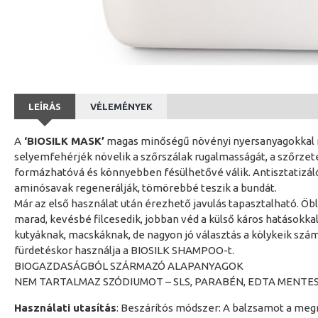
LEÍRÁS
VÉLEMÉNYEK
A
‘BIOSILK MASK’
magas minőségű növényi nyersanyagokkal re
selyemfehérjék növelik a szőrszálak rugalmasságát, a szőrzet
formázhatóvá és könnyebben fésülhetővé válik. Antisztatizáló 
aminósavak regenerálják, tömörebbé teszik a bundát.
Már az első használat után érezhető javulás tapasztalható. Öbl
marad, kevésbé filcesedik, jobban véd a külső káros hatásokk
kutyáknak, macskáknak, de nagyon jó választás a kölykeik sz
fürdetéskor használja a BIOSILK SHAMPOO-t.
BIOGAZDASÁGBÓL SZÁRMAZÓ ALAPANYAGOK
NEM TARTALMAZ SZÓDIUMOT – SLS, PARABÉN, EDTA MENTE
Használati utasítás
: Beszárítós módszer: A balzsamot a megm