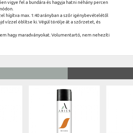
ően vigye fel a bundára és hagyja hatni néhány percen
 módon.
el hígítva max. 1:40 arányban a szőr igénybevételétől
 vízzel öblítse ki. Végül törölje át a szőrzetet, és
 nem hagy maradványokat. Volumentartó, nem nehezíti