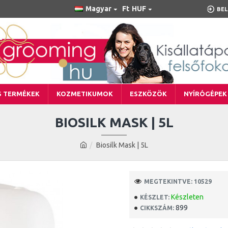
Magyar
Ft
HUF
BEL
S TERMÉKEK
KOZMETIKUMOK
ESZKÖZÖK
NYÍRÓGÉPEK
BIOSILK MASK | 5L
Biosilk Mask | 5L
MEGTEKINTVE: 10529
Készleten
KÉSZLET:
899
CIKKSZÁM: