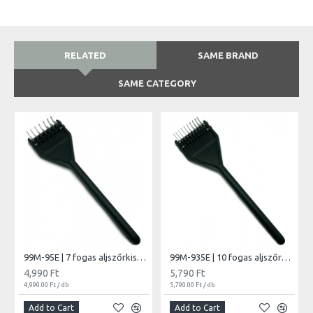
RELATED
SAME BRAND
SAME CATEGORY
99M-95E | 7 fogas aljszőrkiszedő
99M-935E | 10 fogas aljszőrkiszedő
4,990 Ft
5,790 Ft
4,990.00 Ft / db
5,790.00 Ft / db
Add to Cart
Add to Cart