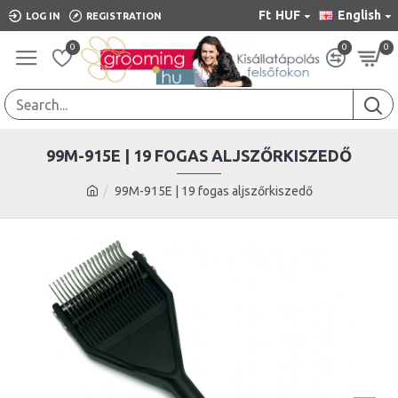
Ft
HUF
English
LOG IN
REGISTRATION
0
0
0
99M-915E | 19 FOGAS ALJSZŐRKISZEDŐ
99M-915E | 19 fogas aljszőrkiszedő