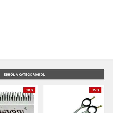
EBBŐL A KATEGÓRIÁBÓL
-10 %
-15 %