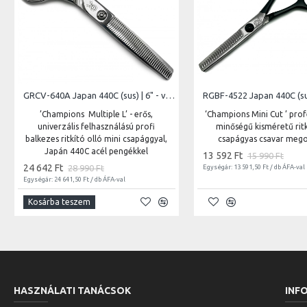
GRCV-640A Japan 440C (sus) | 6" - vágóél hossz 6,5 cm - teljes hossz 15,2 cm
’Champions Multiple L’ - erős,
‘Champions Mini Cut ’ prof
univerzális felhasználású profi
minőségű kisméretű ritk
balkezes ritkító olló mini csapággyal,
csapágyas csavar mego
Japán 440C acél pengékkel
13 592 Ft
15 990 Ft
24 642 Ft
28 990 Ft
Egységár: 13 591,50 Ft / db ÁFA-val
Egységár: 24 641,50 Ft / db ÁFA-val
Kosárba teszem
HASZNÁLATI TANÁCSOK
INF