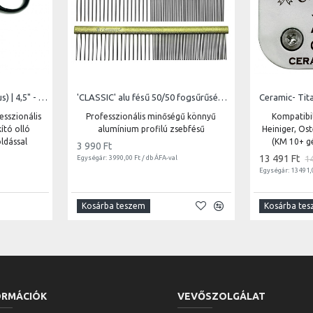
RGBF-4522 Japan 440C (sus) | 4,5" - vágóél hossz 4 cm - teljes hossz 11,4 cm
'CLASSIC' alu fésű 50/50 fogsűrűség, ovális profil, hossz 11,8 cm, foghosszúság 2 cm
Ceramic- Tita
esszionális
Professzionális minőségű könnyű
Kompatibil
ító olló
alumínium profilú zsebfésű
Heiniger, Os
ldással
(KM 10+ g
3 990 Ft
13 491 Ft
1
Egységár: 3 990,00 Ft / db ÁFA-val
Egységár: 13 491,
Kosárba teszem
Kosárba te
ORMÁCIÓK
VEVŐSZOLGÁLAT