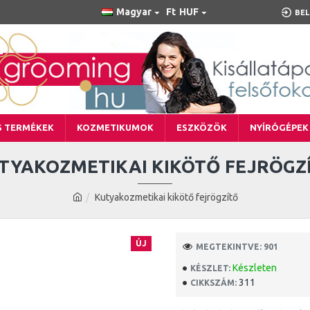
Magyar
Ft
HUF
BEL
S TERMÉKEK
KOZMETIKUMOK
ESZKÖZÖK
NYÍRÓGÉPEK
TYAKOZMETIKAI KIKÖTŐ FEJRÖGZ
Kutyakozmetikai kikötő fejrögzítő
ÚJ
MEGTEKINTVE: 901
Készleten
KÉSZLET:
311
CIKKSZÁM: