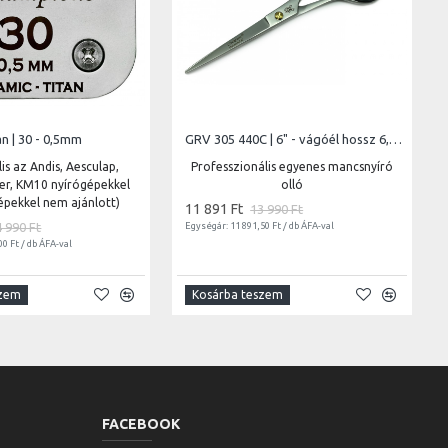
n | 30 - 0,5mm
GRV 305 440C | 6" - vágóél hossz 6,5 cm - teljes hossz 15 cm
is az Andis, Aesculap,
Professzionális egyenes mancsnyíró
ter, KM10 nyírógépekkel
olló
épekkel nem ajánlott)
11 891 Ft
13 990 Ft
4 990 Ft
Egységár: 11 891,50 Ft / db ÁFA-val
00 Ft / db ÁFA-val
szem
Kosárba teszem
FACEBOOK