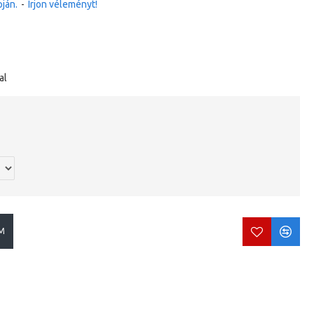
ján.
-
Írjon véleményt!
al
M