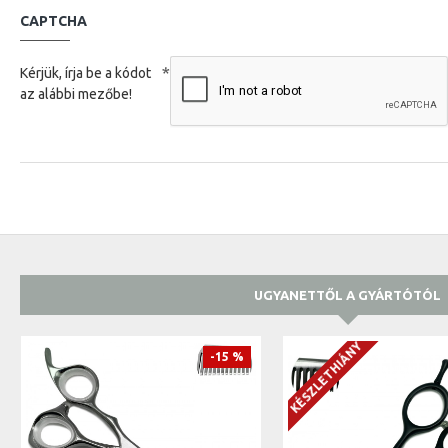
CAPTCHA
Kérjük, írja be a kódot
az alábbi mezőbe!
UGYANETTŐL A GYÁRTÓTÓL
KÉSZLETHIÁNY
-15 %