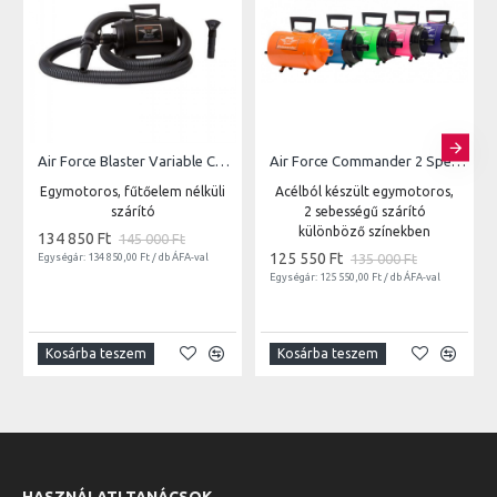
Air Force Blaster Variable Control Pet Dryer B-3V 220/240V | Ajándék falitartóval
Air Force Commander 2 Speed Pet Dryer | Ajándék falitartóval
Egymotoros, fűtőelem nélküli
Acélból készült egymotoros,
szárító
2 sebességű szárító
különböző színekben
134 850 Ft
145 000 Ft
125 550 Ft
135 000 Ft
Egységár: 134 850,00 Ft / db ÁFA-val
Egységár: 125 550,00 Ft / db ÁFA-val
Kosárba teszem
Kosárba teszem