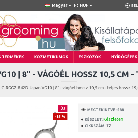
Magyar
Ft
HUF
BEL
S TERMÉKEK
KOZMETIKUMOK
ESZKÖZÖK
NYÍRÓGÉPEK
10 | 8" - VÁGÓÉL HOSSZ 10,5 CM -
C-RGGZ-842D Japan VG10 | 8" - vágóél hossz 10,5 cm - teljes hossz 19
ÚJ
MEGTEKINTVE: 588
-15 %
Készleten
KÉSZLET:
72
CIKKSZÁM: