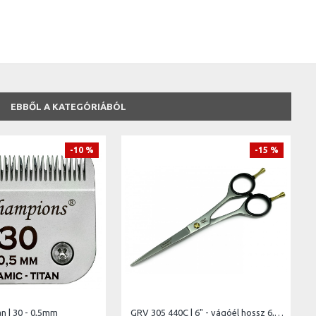
EBBŐL A KATEGÓRIÁBÓL
-10 %
-15 %
n | 30 - 0,5mm
GRV 305 440C | 6" - vágóél hossz 6,5 cm - teljes hossz 15 cm