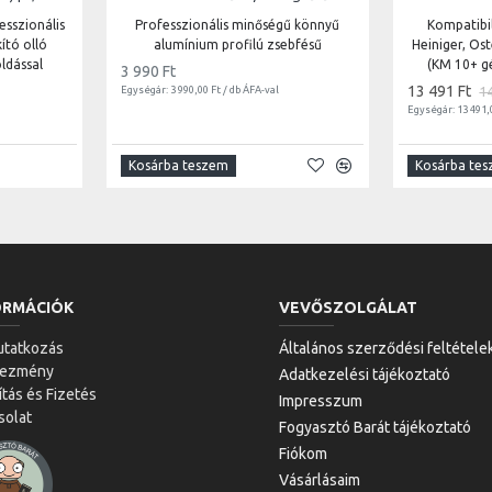
esszionális
Professzionális minőségű könnyű
Kompatibil
ító olló
alumínium profilú zsebfésű
Heiniger, Os
ldással
(KM 10+ g
3 990 Ft
13 491 Ft
1
Egységár: 3 990,00 Ft / db ÁFA-val
Egységár: 13 491,
Kosárba teszem
Kosárba te
ORMÁCIÓK
VEVŐSZOLGÁLAT
tatkozás
Általános szerződési feltétele
vezmény
Adatkezelési tájékoztató
ítás és Fizetés
Impresszum
solat
Fogyasztó Barát tájékoztató
Fiókom
Vásárlásaim