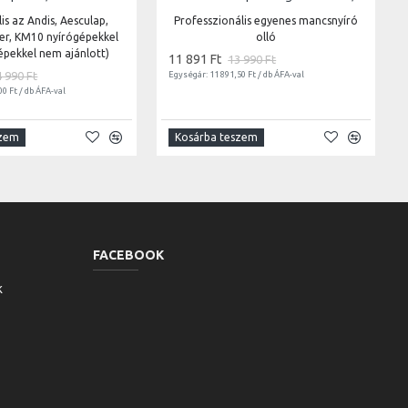
is az Andis, Aesculap,
Professzionális egyenes mancsnyíró
ter, KM10 nyírógépekkel
olló
épekkel nem ajánlott)
11 891 Ft
13 990 Ft
4 990 Ft
Egységár: 11 891,50 Ft / db ÁFA-val
00 Ft / db ÁFA-val
szem
Kosárba teszem
FACEBOOK
k