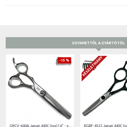
UGYANETTŐL A GYÁRTÓTÓL
KÉSZLETHIÁNY
-15 %
GRCV-640A Japan 440C (sus) | 6" - vágóél hossz 6,5 cm - teljes hossz 15,2 cm