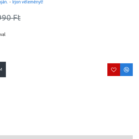
ján.
-
Írjon véleményt!
990 Ft
val
M