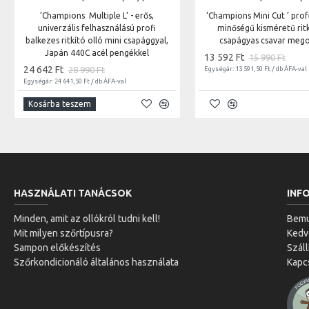
’Champions Multiple L’ - erős,
‘Champions Mini Cut ’ prof
univerzális felhasználású profi
minőségű kisméretű ritk
balkezes ritkító olló mini csapággyal,
csapágyas csavar mego
Japán 440C acél pengékkel
13 592 Ft
15 990 Ft
24 642 Ft
28 990 Ft
Egységár: 13 591,50 Ft / db ÁFA-val
Egységár: 24 641,50 Ft / db ÁFA-val
Kosárba teszem
HASZNÁLATI TANÁCSOK
INF
Minden, amit az ollókról tudni kell!
Bemu
Mit milyen szőrtípusra?
Ked
Sampon előkészítés
Száll
Szőrkondicionáló általános használata
Kapc