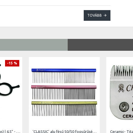
TOVÁBB
-15 %
RGBF-4522 Japan 440C (sus) | 4,5" - vágóél hossz 4 cm - teljes hossz 11,4 cm
'CLASSIC' alu fésű 50/50 fogsűrűség, ovális profil, hossz 11,8 cm, foghosszúság 2 cm
Ceramic- Tita