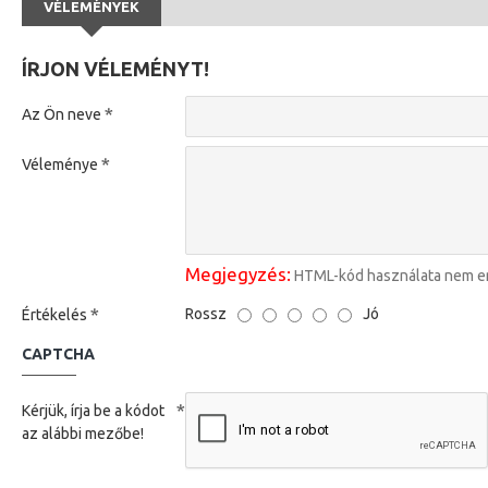
VÉLEMÉNYEK
ÍRJON VÉLEMÉNYT!
Az Ön neve
Véleménye
Megjegyzés:
HTML-kód használata nem e
Rossz
Jó
Értékelés
CAPTCHA
Kérjük, írja be a kódot
az alábbi mezőbe!