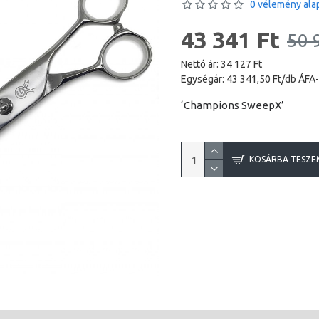
0 vélemény alap
43 341 Ft
50 
Nettó ár: 34 127 Ft
Egységár: 43 341,50 Ft/db ÁFA-
‘Champions SweepX’
KOSÁRBA TESZE