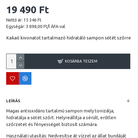
19 490 Ft
Nettó ár: 15 346 Ft
Egységár: 3 898,00 Ft/l ÁFA-val
Kakaó kivonatot tartalmazó hidratáló sampon sötét szőrre
KOSÁRBA TESZEM
LEÍRÁS
Magas antioxidáns tartalmú sampon mely tonizálja,
hidratálja a sötét szőrt. Helyreállítja a sérült, erőtlen
szőrzetet és fényességet biztosít számára.
Használati utasítás: Nedvesítse át vízzel az állat bundáját