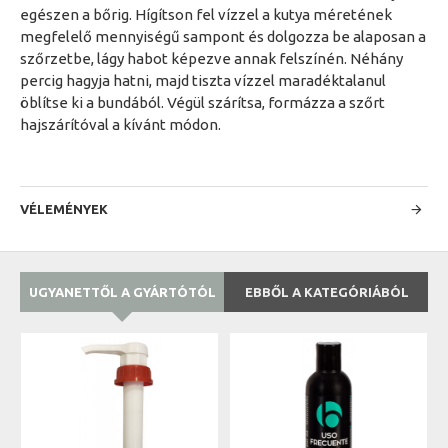
egészen a bőrig. Hígítson fel vízzel a kutya méretének
megfelelő mennyiségű sampont és dolgozza be alaposan a
szőrzetbe, lágy habot képezve annak felszínén. Néhány
percig hagyja hatni, majd tiszta vízzel maradéktalanul
öblítse ki a bundából. Végül szárítsa, formázza a szőrt
hajszárítóval a kívánt módon.
VÉLEMÉNYEK
UGYANETTŐL A GYÁRTÓTÓL
EBBŐL A KATEGÓRIÁBÓL