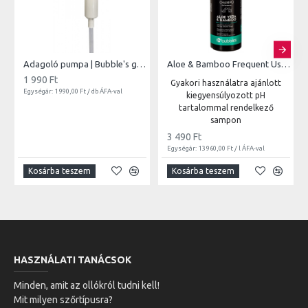
Adagoló pumpa | Bubble's gallonokhoz
Aloe & Bamboo Frequent Use Shampoo | 250ml
1 990 Ft
Gyakori használatra ajánlott
Egységár: 1 990,00 Ft / db ÁFA-val
kiegyensúlyozott pH
tartalommal rendelkező
sampon
3 490 Ft
Egységár: 13 960,00 Ft / l ÁFA-val
Kosárba teszem
Kosárba teszem
HASZNÁLATI TANÁCSOK
Minden, amit az ollókról tudni kell!
Mit milyen szőrtípusra?