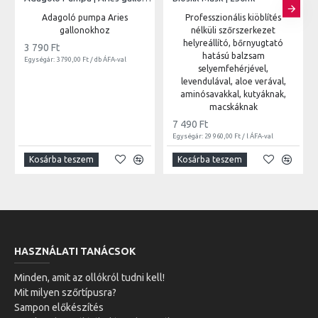
Adagoló pumpa Aries
Professzionális kiöblítés
gallonokhoz
nélküli szőrszerkezet
helyreállító, bőrnyugtató
3 790 Ft
hatású balzsam
Egységár: 3 790,00 Ft / db ÁFA-val
selyemfehérjével,
levendulával, aloe verával,
aminósavakkal, kutyáknak,
macskáknak
7 490 Ft
Egységár: 29 960,00 Ft / l ÁFA-val
Kosárba teszem
Kosárba teszem
HASZNÁLATI TANÁCSOK
Minden, amit az ollókról tudni kell!
Mit milyen szőrtípusra?
Sampon előkészítés