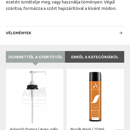
esetén ismételje meg, vagy használja töményen. Végül
szárítsa, formázza a szőrt hajszárítóval a kívánt módon.
VÉLEMÉNYEK
UGYANETTŐL A GYÁRTÓTÓL
EBBŐL A KATEGÓRIÁBÓL
Adagoló Pumpa | Aries gallonokhoz
Biosilk Mask | 250ml