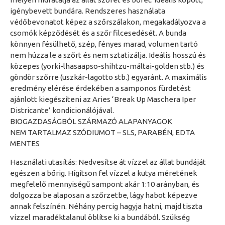
igénybevett bundára. Rendszeres használata
védőbevonatot képez a szőrszálakon, megakadályozva a
csomók képződését és a szőr filcesedését. A bunda
könnyen fésülhető, szép, fényes marad, volumen tartó
nem húzza le a szőrt és nem sztatizálja. Ideális hosszú és
közepes (yorki-lhasaapso-shihtzu-máltai-golden stb.) és
göndör szőrre (uszkár-lagotto stb.) egyaránt. A maximális
eredmény elérése érdekében a samponos fürdetést
ajánlott kiegészíteni az Aries ‘Break Up Maschera Iper
Districante’ kondicionálójával.
BIOGAZDASÁGBÓL SZÁRMAZÓ ALAPANYAGOK
NEM TARTALMAZ SZÓDIUMOT – SLS, PARABÉN, EDTA
MENTES
Használati utasítás: Nedvesítse át vízzel az állat bundáját
egészen a bőrig. Hígítson fel vízzel a kutya méretének
megfelelő mennyiségű sampont akár 1:10 arányban, és
dolgozza be alaposan a szőrzetbe, lágy habot képezve
annak felszínén. Néhány percig hagyja hatni, majd tiszta
vízzel maradéktalanul öblítse ki a bundából. Szükség