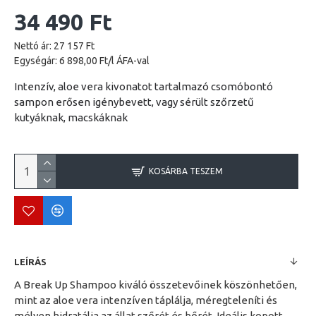
34 490 Ft
Nettó ár: 27 157 Ft
Egységár: 6 898,00 Ft/l ÁFA-val
Intenzív, aloe vera kivonatot tartalmazó csomóbontó
sampon erősen igénybevett, vagy sérült szőrzetű
kutyáknak, macskáknak
KOSÁRBA TESZEM
LEÍRÁS
A Break Up Shampoo kiváló összetevőinek köszönhetően,
mint az aloe vera intenzíven táplálja, méregteleníti és
mélyen hidratálja az állat szőrét és bőrét. Ideális kopott,