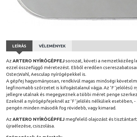
LEÍRÁS
VÉLEMÉNYEK
Az
ARTERO NYÍRÓGÉPFEJ
sorozat, követi a nemzetközileg 
ezzel összefüggő méretezést. Ebből eredően csereszabatosan
Oster,Wahl, Aesculap nyírógépekkel is.
A gépfej hagyományosan, rendkívül magas minőségi követelmé
legfinomabb szőrzetet is kifogástalanul vágja. Az ’F ’jelölésű 
jellegre utalnak és megegyeznek a többi méret penge szerkez
Ezeknél a nyírógépfejeknél az ’F ’jelölés nélküliek esetében, - a
pengén minden második fog rövidebb, vagy kimarad.
Az
ARTERO NYÍRÓGÉPFEJ
megfelelő olajozást és tisztántart
újraélezése, csiszolása.