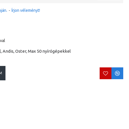
ján.
-
Írjon véleményt!
val
, Andis, Oster, Max 50 nyírógépekkel
M