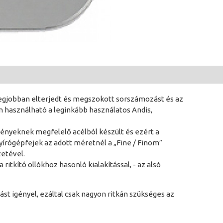
legjobban elterjedt és megszokott sorszámozást és az
 használható a leginkább használatos Andis,
nyeknek megfelelő acélból készült és ezért a
nyírógépfejek az adott méretnél a „Fine / Finom”
etével.
 ritkító ollókhoz hasonló kialakítással, - az alsó
ást igényel, ezáltal csak nagyon ritkán szükséges az