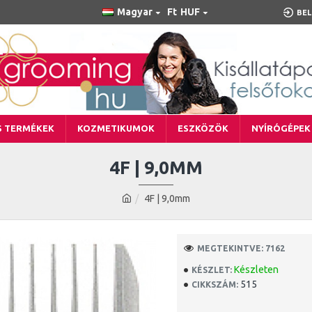
Magyar
Ft
HUF
BEL
S TERMÉKEK
KOZMETIKUMOK
ESZKÖZÖK
NYÍRÓGÉPEK
4F | 9,0MM
4F | 9,0mm
MEGTEKINTVE: 7162
Készleten
KÉSZLET:
515
CIKKSZÁM: