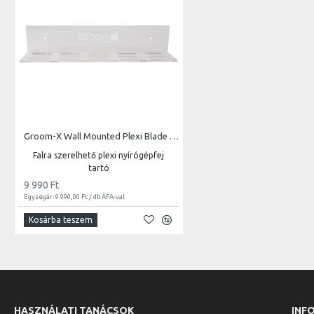
Groom-X Wall Mounted Plexi Blade Holder for 15 Blades
Falra szerelhető plexi nyírógépfej
tartó
9 990 Ft
Egységár: 9 990,00 Ft / db ÁFA-val
Kosárba teszem
HASZNÁLATI TANÁCSOK
INF