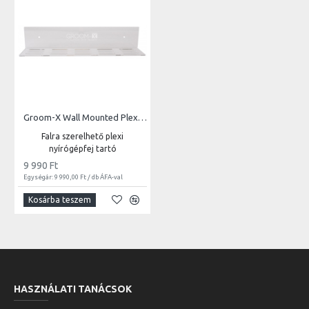
Groom-X Wall Mounted Plexi Blade Holder for 15 Blades
Falra szerelhető plexi
nyírógépfej tartó
9 990 Ft
Egységár: 9 990,00 Ft / db ÁFA-val
Kosárba teszem
HASZNÁLATI TANÁCSOK