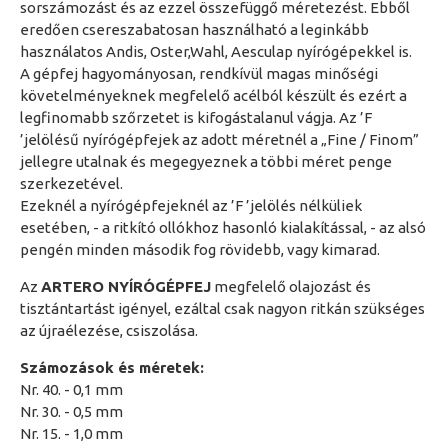
sorszámozást és az ezzel összefüggő méretezést. Ebből
eredően csereszabatosan használható a leginkább
használatos Andis, Oster,Wahl, Aesculap nyírógépekkel is.
A gépfej hagyományosan, rendkívül magas minőségi
követelményeknek megfelelő acélból készült és ezért a
legfinomabb szőrzetet is kifogástalanul vágja. Az ’F
’jelölésű nyírógépfejek az adott méretnél a „Fine / Finom”
jellegre utalnak és megegyeznek a többi méret penge
szerkezetével.
Ezeknél a nyírógépfejeknél az ’F ’jelölés nélküliek
esetében, - a ritkító ollókhoz hasonló kialakítással, - az alsó
pengén minden második fog rövidebb, vagy kimarad.
Az
ARTERO NYÍRÓGÉPFEJ
megfelelő olajozást és
tisztántartást igényel, ezáltal csak nagyon ritkán szükséges
az újraélezése, csiszolása.
Számozások és méretek:
Nr. 40. - 0,1 mm
Nr. 30. - 0,5 mm
Nr. 15. - 1,0 mm