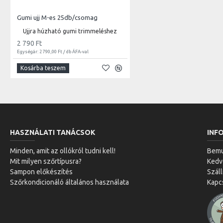
Gumi ujj M-es 25db/csomag
Ujjra húzható gumi trimmeléshez
2 790 Ft
Egységár: 2 790,00 Ft / db ÁFA-val
Kosárba teszem
HASZNÁLATI TANÁCSOK
INF
Minden, amit az ollókról tudni kell!
Bemu
Mit milyen szőrtípusra?
Ked
Sampon előkészítés
Száll
Szőrkondicionáló általános használata
Kapc