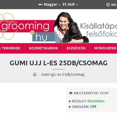
Magyar
Ft
HUF
BEL
S TERMÉKEK
KOZMETIKUMOK
ESZKÖZÖK
NYÍRÓGÉPEK
GUMI UJJ L-ES 25DB/CSOMAG
Gumi ujj L-es 25db/csomag
MEGTEKINTVE: 12107
Készleten
KÉSZLET:
299
CIKKSZÁM: