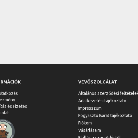
ORMÁCIÓK
VEVŐSZOLGÁLAT
tatkozás
Általános szerződési feltétele
vezmény
Adatkezelési tájékoztató
ítás és Fizetés
Impresszum
solat
Fogyasztó Barát tájékoztató
Fiókom
Vásárlásaim
Elállás a szerződéstől