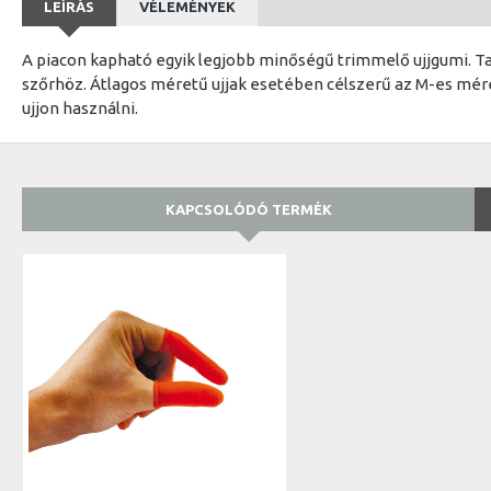
LEÍRÁS
VÉLEMÉNYEK
A piacon kapható egyik legjobb minőségű trimmelő ujjgumi. Ta
szőrhöz. Átlagos méretű ujjak esetében célszerű az M-es mére
ujjon használni.
KAPCSOLÓDÓ TERMÉK