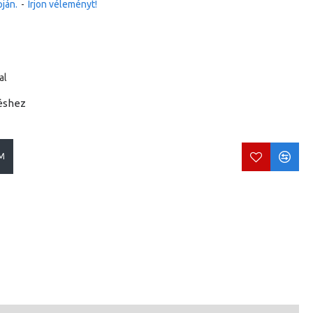
ján.
-
Írjon véleményt!
al
éshez
M