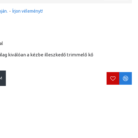
ján.
-
Írjon véleményt!
al
ag kiválóan a kézbe illeszkedő trimmelő kő
M