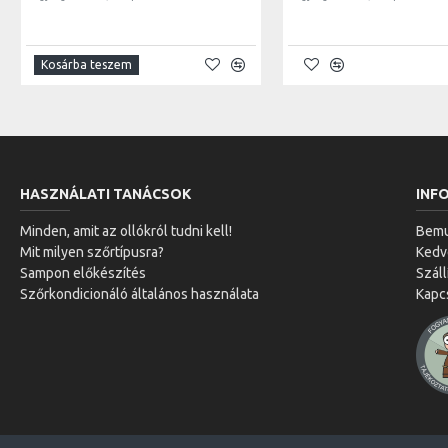
Kosárba teszem
HASZNÁLATI TANÁCSOK
INF
Minden, amit az ollókról tudni kell!
Bemu
Mit milyen szőrtípusra?
Ked
Sampon előkészítés
Száll
Szőrkondicionáló általános használata
Kapc