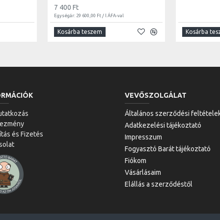
7 400 Ft
Egységár: 29 600,00 Ft / l ÁFA-val
Kosárba teszem
Kosárba te
ORMÁCIÓK
VEVŐSZOLGÁLAT
tatkozás
Általános szerződési feltétele
vezmény
Adatkezelési tájékoztató
ítás és Fizetés
Impresszum
solat
Fogyasztó Barát tájékoztató
Fiókom
Vásárlásaim
Elállás a szerződéstől