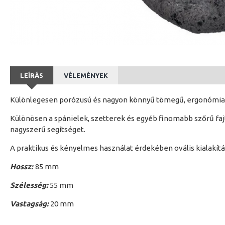
LEÍRÁS
VÉLEMÉNYEK
Különlegesen porózusú és nagyon könnyű tömegű, ergonómiail
Különösen a spánielek, szetterek és egyéb finomabb szőrű faj
nagyszerű segítséget.
A praktikus és kényelmes használat érdekében ovális kialakítás
Hossz:
85 mm
Szélesség:
55 mm
Vastagság:
20 mm