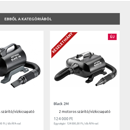
EBBŐL A KATEGÓRIÁBÓL
KÉSZLETHIÁNY
ÚJ
Black 2M
 szárító/vízkicsapató
2 motoros szárító/vízkicsapató
124 000 Ft
00 Ft / db ÁFA-val
Egységár: 124 000,00 Ft / db ÁFA-val