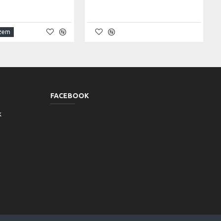
szem
FACEBOOK
k