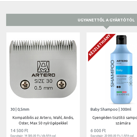
UGYANETTŐL A GYÁRTÓTÓL
KÉSZLETHIÁNY
30 | 0,5mm
Baby Shampoo | 300ml
Kompatibilis az Artero, Wahl, Andis,
Gyengéden tisztító samp
Oster, Max 50 nyírógépekkel
számára
14 500 Ft
6 000 Ft
Egységár: 14 500,00 Ft / db ÁFA-val
Egységár: 20 000,00 Ft / l ÁFA-val