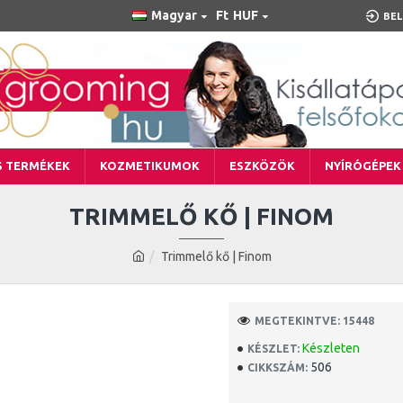
Magyar
Ft
HUF
BEL
S TERMÉKEK
KOZMETIKUMOK
ESZKÖZÖK
NYÍRÓGÉPEK
TRIMMELŐ KŐ | FINOM
Trimmelő kő | Finom
MEGTEKINTVE: 15448
Készleten
KÉSZLET:
506
CIKKSZÁM: