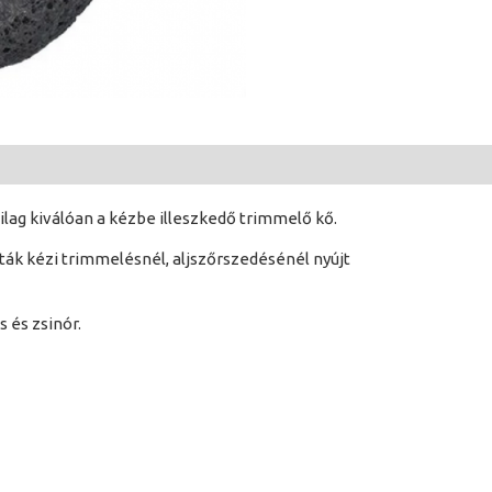
ag kiválóan a kézbe illeszkedő trimmelő kő.
ták kézi trimmelésnél, aljszőrszedésénél nyújt
 és zsinór.