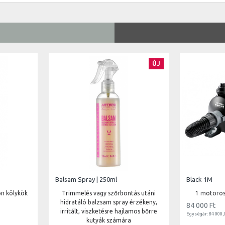
ÚJ
Balsam Spray | 250ml
Black 1M
on kölykök
Trimmelés vagy szőrbontás utáni
1 motoros
hidratáló balzsam spray érzékeny,
84 000 Ft
irritált, viszketésre hajlamos bőrre
Egységár: 84 000,
kutyák számára