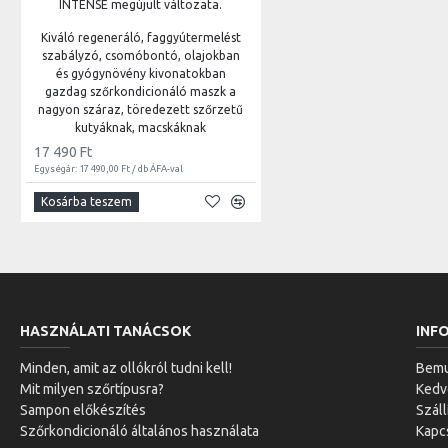
INTENSE megújult változata.
Kiváló regeneráló, faggyútermelést
szabályzó, csomóbontó, olajokban
és gyógynövény kivonatokban
gazdag szőrkondicionáló maszk a
nagyon száraz, töredezett szőrzetű
kutyáknak, macskáknak
17 490 Ft
Egységár: 17 490,00 Ft / db ÁFA-val
Kosárba teszem
HASZNÁLATI TANÁCSOK
INF
Minden, amit az ollókról tudni kell!
Bemu
Mit milyen szőrtípusra?
Ked
Sampon előkészítés
Száll
Szőrkondicionáló általános használata
Kapc