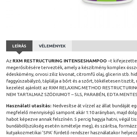
LEÍRÁS
VÉLEMÉNYEK
Az
RXM RESTRUCTURING INTENSESHAMPOO
–t kifejezett
megerősítésére tervezték, amely a készítmény komplex össze
édeskömény, orvosi ziliz kivonat, citromfű olaj, glicerin stb. h
faggyúszabályzó, táplálja a bőrt és a szőrt, tökéletesen tiszt
kezelést ajánlott az RXM RELAXING METHOD RESTRUCTURING
NEM TARTALMAZ SZÓDIUMOT – SLS, PARABÉN, EDTA MENTE
Használati utasítás:
Nedvesítse át vízzel az állat bundáját e
megfelelő mennyiségű sampont akár 1:10 arányban, majd dolgo
habot képezve annak felszínén. 5 percig hagyja hatni, végül tis
bundából(szükség esetén ismételje meg), és szárítsa, formázza
kutyakozmetikai ‘SPA’ fürdető rendszer használatakor helyez