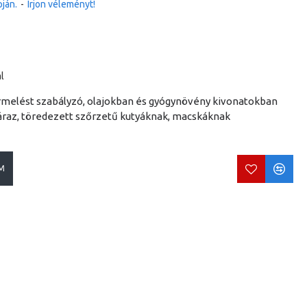
ján.
-
Írjon véleményt!
l
ermelést szabályzó, olajokban és gyógynövény kivonatokban
raz, töredezett szőrzetű kutyáknak, macskáknak
M