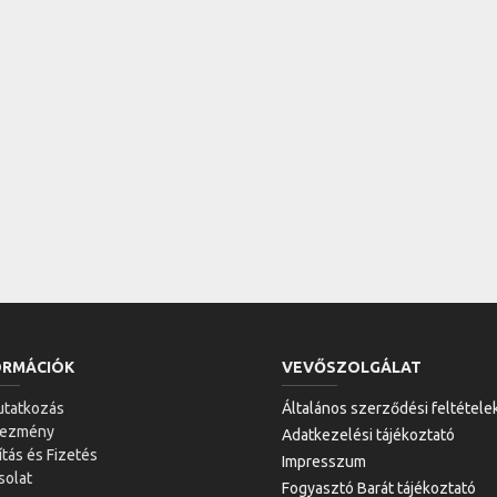
ORMÁCIÓK
VEVŐSZOLGÁLAT
tatkozás
Általános szerződési feltétele
vezmény
Adatkezelési tájékoztató
ítás és Fizetés
Impresszum
solat
Fogyasztó Barát tájékoztató