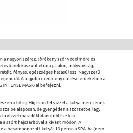
en a nagyon száraz, törékeny szőr védelmére és
tevőinek köszönhetően pl. aloe, mályvavirág,
idratált, fényes, egészséges hatású lesz. Nagyszerű
ít, regenerál. A legjobb eredmény elérése érdekében a
 INTENSE MASK-al befejezni.
S
gészen a bőrig. Hígítson fel vízzel a kutya méretének
zza be alaposan, de gyengéden a szőrzetbe, lágy
zta vízzel maradéktalanul öblítse ki a
 a szőrt hajszárítóval a kívánt módon. A
ze a besamponozott kutyát 10 percig a SPA-ba (nem