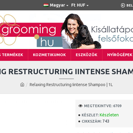
Magyar
Ft
HUF
BEL
S TERMÉKEK
KOZMETIKUMOK
ESZKÖZÖK
NYÍRÓGÉPEK
G RESTRUCTURING IINTENSE SHAM
Relaxing Restructuring Iintense Shampoo | 1L
MEGTEKINTVE: 6709
Készleten
KÉSZLET:
743
CIKKSZÁM: