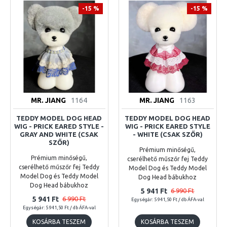
-15 %
-15 %
MR. JIANG
1164
MR. JIANG
1163
TEDDY MODEL DOG HEAD
TEDDY MODEL DOG HEAD
WIG - PRICK EARED STYLE -
WIG - PRICK EARED STYLE
GRAY AND WHITE (CSAK
- WHITE (CSAK SZŐR)
SZŐR)
Prémium minőségű,
Prémium minőségű,
cserélhető műszőr fej Teddy
cserélhető műszőr fej Teddy
Model Dog és Teddy Model
Model Dog és Teddy Model
Dog Head bábukhoz
Dog Head bábukhoz
5 941 Ft
6 990 Ft
5 941 Ft
6 990 Ft
Egységár: 5 941,50 Ft / db ÁFA-val
Egységár: 5 941,50 Ft / db ÁFA-val
KOSÁRBA TESZEM
KOSÁRBA TESZEM