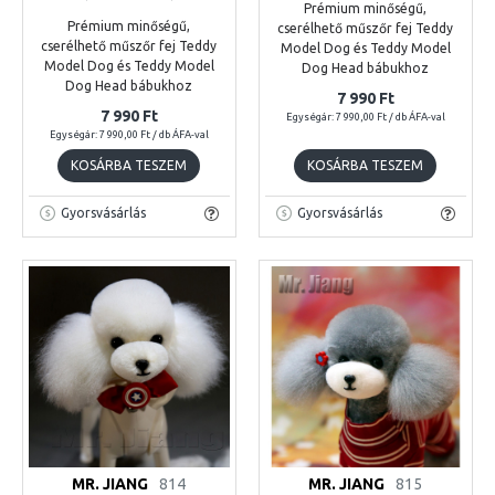
Prémium minőségű,
Prémium minőségű,
cserélhető műszőr fej Teddy
cserélhető műszőr fej Teddy
Model Dog és Teddy Model
Model Dog és Teddy Model
Dog Head bábukhoz
Dog Head bábukhoz
7 990 Ft
7 990 Ft
Egységár: 7 990,00 Ft / db ÁFA-val
Egységár: 7 990,00 Ft / db ÁFA-val
KOSÁRBA TESZEM
KOSÁRBA TESZEM
Gyorsvásárlás
Gyorsvásárlás
MR. JIANG
814
MR. JIANG
815