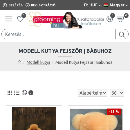
Ft
HUF
Magyar
BELÉPÉS
REGISZTRÁCIÓ
0
0
0
MODELL KUTYA FEJSZŐR | BÁBUHOZ
Modell kutya
Modell Kutya Fejszőr | Bábuhoz
0
-15 %