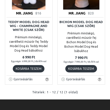
MR. JIANG
816
MR. JIANG
820
TEDDY MODEL DOG HEAD
BICHON MODEL DOG HEAD
WIG - CHAMPAGNE AND
WIG (CSAK SZŐR)
WHITE (CSAK SZŐR)
Prémium minőségű,
Prémium minőségű,
cserélhető műszőr fej
cserélhető műszőr fej Teddy
Bichon Model Dog és
Model Dog és Teddy Model
Bichon Model Dog Head
Dog Head bábukhoz
bábukhoz
6 990 Ft
7 990 Ft
Egységár: 6 990,00 Ft / db ÁFA-val
Egységár: 7 990,00 Ft / db ÁFA-val
KOSÁRBA TESZEM
KOSÁRBA TESZEM
Gyorsvásárlás
Gyorsvásárlás
Tételek: 1 - 12 / 12 (1 oldal)