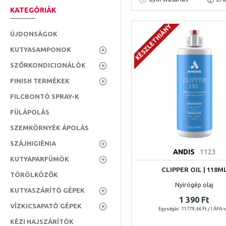
KATEGÓRIÁK
KÉSZLETHIÁNY
ÚJDONSÁGOK
KUTYASAMPONOK
SZŐRKONDICIONÁLÓK
FINISH TERMÉKEK
FILCBONTÓ SPRAY-K
FÜLÁPOLÁS
SZEMKÖRNYÉK ÁPOLÁS
SZÁJHIGIÉNIA
ANDIS
1123
KUTYAPARFÜMÖK
CLIPPER OIL | 118M
TÖRÖLKÖZŐK
Nyírógép olaj
KUTYASZÁRÍTÓ GÉPEK
1 390 Ft
VÍZKICSAPATÓ GÉPEK
Egységár: 11 779,66 Ft / l ÁFA-
KÉZI HAJSZÁRÍTÓK