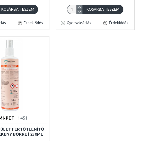
KOSÁRBA TESZEM
KOSÁRBA TESZEM
lás
Érdeklődés
Gyorsvásárlás
Érdeklődés
MI-PET
1451
ELÜLET FERTŐTLENÍTŐ
ÉKENY BŐRRE | 250ML