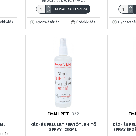
Egységár: 19 950,00 Ft / l ÁFA-val
KOSÁRBA TESZEM
eklődés
Gyorsvásárlás
Érdeklődés
Gyorsvásár
EMMI-PET
362
EM
0ML
KÉZ- ÉS FELÜLET FERTŐTLENÍTŐ
KÉZ- ÉS F
SPRAY | 250ML
SPRAY ÉRZ
ez és