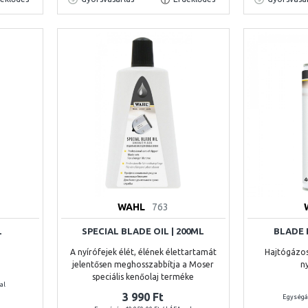
WAHL
763
L
SPECIAL BLADE OIL | 200ML
BLADE I
A nyírófejek élét, élének élettartamát
Hajtógázos
jelentősen meghosszabbítja a Moser
n
speciális kenőolaj terméke
val
3 990 Ft
Egységár