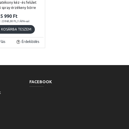
atékony kéz- és felület
tő spray érzékeny bőrre
5 990 Ft
 23 960,00 Ft / l ÁFA-val
KOSÁRBA TESZEM
lás
Érdeklődés
FACEBOOK
k