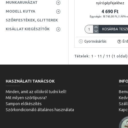
MUNKARUHÁZAT
nyírógépfejekhez
4 690 Ft
MODELL KUTYA
Egységár: 18 760,00 Ft / l ÁFA-
SZŐRFESTÉKEK, GLITTEREK
KISÁLLAT KIEGÉSZÍTŐK
KOSÁRBA TESZ
Gyorsvásárlás
Érd
Tételek: 1 - 11 / 11 (1 oldal)
HASZNÁLATI TANÁCSOK
INF
Minden, amit az ollókról tudni kell!
Bemu
Mit milyen szőrtípusra?
Ked
Sampon előkészítés
Száll
Szőrkondicionáló általános használata
Kapc