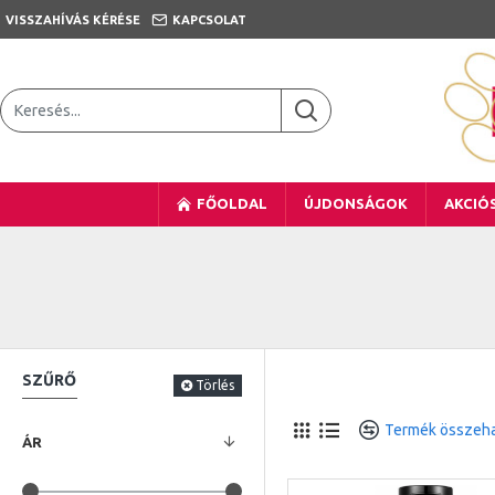
VISSZAHÍVÁS KÉRÉSE
KAPCSOLAT
FŐOLDAL
ÚJDONSÁGOK
AKCIÓ
SZŰRŐ
Törlés
Termék összeha
ÁR