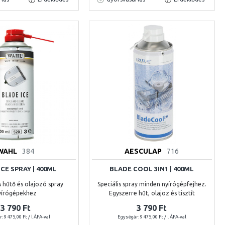
WAHL
384
AESCULAP
716
CE SPRAY | 400ML
BLADE COOL 3IN1 | 400ML
 hűtő és olajozó spray
Speciális spray minden nyírógépfejhez.
yírógépekhez
Egyszerre hűt, olajoz és tisztít
3 790 Ft
3 790 Ft
: 9 475,00 Ft / l ÁFA-val
Egységár: 9 475,00 Ft / l ÁFA-val