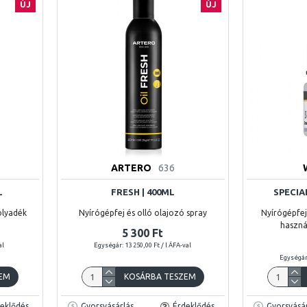
ÚJ
ÚJ
ARTERO
636
L
FRESH | 400ML
SPECIA
folyadék
Nyírógépfej és olló olajozó spray
Nyírógépfej
használ
5 300 Ft
al
Egységár: 13 250,00 Ft / l ÁFA-val
Egységár:
EM
KOSÁRBA TESZEM
eklődés
Gyorsvásárlás
Érdeklődés
Gyorsvásár