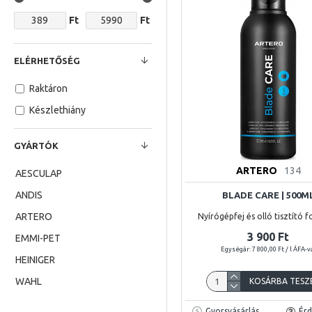
Ft
Ft
ELÉRHETŐSÉG
Raktáron
Készlethiány
GYÁRTÓK
ARTERO
134
AESCULAP
ANDIS
BLADE CARE | 500M
ARTERO
Nyírógépfej és olló tisztító 
3 900 Ft
EMMI-PET
Egységár: 7 800,00 Ft / l ÁFA-v
HEINIGER
WAHL
KOSÁRBA TESZ
Gyorsvásárlás
Érd