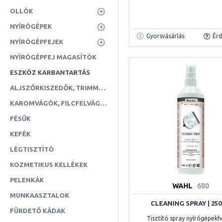
OLLÓK
NYÍRÓGÉPEK
Gyorsvásárlás
Érd
NYÍRÓGÉPFEJEK
NYÍRÓGÉPFEJ MAGASÍTÓK
ESZKÖZ KARBANTARTÁS
ALJSZŐRKISZEDŐK, TRIMMELŐK
KAROMVÁGÓK, FILCFELVÁGÓK
FÉSŰK
KEFÉK
LÉGTISZTÍTÓ
KOZMETIKUS KELLÉKEK
PELENKÁK
WAHL
680
MUNKAASZTALOK
CLEANING SPRAY | 25
FÜRDETŐ KÁDAK
Tisztító spray nyírógépekh