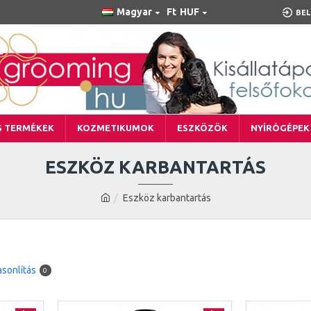
Magyar
Ft
HUF
BEL
S TERMÉKEK
KOZMETIKUMOK
ESZKÖZÖK
NYÍRÓGÉPEK
ESZKÖZ KARBANTARTÁS
Eszköz karbantartás
sonlítás
0