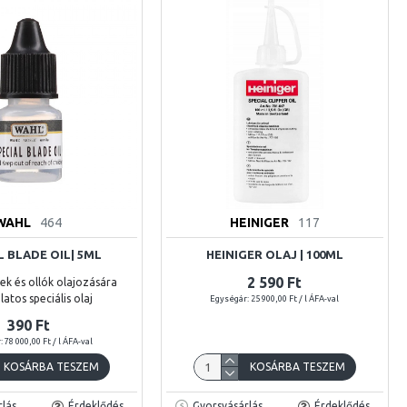
WAHL
464
HEINIGER
117
L BLADE OIL| 5ML
HEINIGER OLAJ | 100ML
2 590 Ft
ek és ollók olajozására
atos speciális olaj
Egységár: 25 900,00 Ft / l ÁFA-val
390 Ft
 78 000,00 Ft / l ÁFA-val
KOSÁRBA TESZEM
KOSÁRBA TESZEM
lás
Érdeklődés
Gyorsvásárlás
Érdeklődés