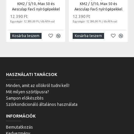
KM2 / 5/10, Max 50 és
KM2 / 5/10, Max 50 és
Aesculap Fav5 nyírógépekkel
Aesculap Fav5 nyírógépekkel
12 390 Ft
12 390 Ft
Egységár: 12 390,00 Ft / db ÁFA-val
Egységár: 12 390,00 Ft / db ÁFA-val
Kosárba teszem
Kosárba teszem
HASZNÁLATI TANÁCSOK
Minden, amit az ollókról tudni kell!
Mit milyen szőrtípusra?
Sampon előkészítés
Szőrkondicionáló általános használata
INFORMÁCIÓK
Bemutatkozás
Kedvezmény