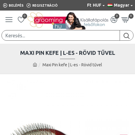
Ft
HUF
Magyar
BELÉPÉS
REGISZTRÁCIÓ
0
0
0
MAXI PIN KEFE | L-ES - RÖVID TŰVEL
Maxi Pin kefe | L-es - Rövid tűvel