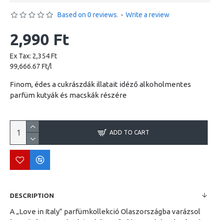
Based on 0 reviews.
-
Write a review
2,990 Ft
Ex Tax: 2,354 Ft
99,666.67 Ft/l
Finom, édes a cukrászdák illatait idéző alkoholmentes
parfüm kutyák és macskák részére
ADD TO CART
DESCRIPTION
A „Love in Italy” parfümkollekció Olaszországba varázsol