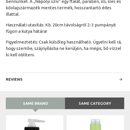
bennünket. A „Nápolyi szív” egy ftalát, parabén, sls, sles és
kőolajszármazék mentes termék, hosszantartó édes
illattal.
Használati utasítás: Kb. 20cm távolságról 2-3 pumpányit
fújjon a kutya hátára!
Figyelmeztetés: Csak külsőleg használható. Ügyelni kell rá,
hogy szembe, szájnyílásba ne kerüljön, ha mégis, bő vízzel
ki kell öblíteni.
REVIEWS
SAME BRAND
SAME CATEGORY