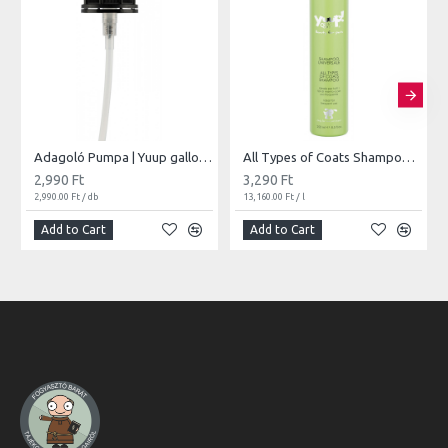
Adagoló Pumpa | Yuup gallonokhoz
All Types of Coats Shampoo | 250ml
2,990 Ft
3,290 Ft
2,990.00 Ft / db
13,160.00 Ft / l
Add to Cart
Add to Cart