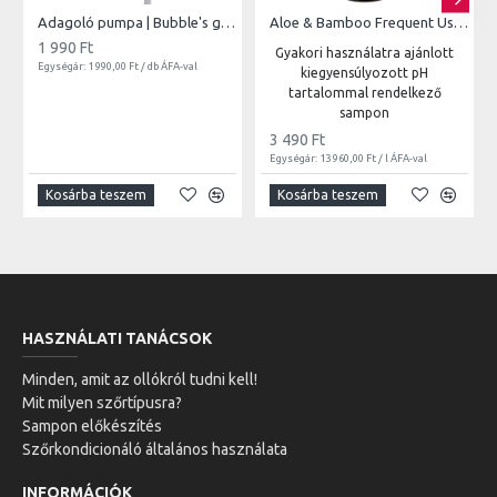
Adagoló pumpa | Bubble's gallonokhoz
Aloe & Bamboo Frequent Use Shampoo | 250ml
1 990 Ft
Gyakori használatra ajánlott
Egységár: 1 990,00 Ft / db ÁFA-val
kiegyensúlyozott pH
tartalommal rendelkező
sampon
3 490 Ft
Egységár: 13 960,00 Ft / l ÁFA-val
Kosárba teszem
Kosárba teszem
HASZNÁLATI TANÁCSOK
Minden, amit az ollókról tudni kell!
Mit milyen szőrtípusra?
Sampon előkészítés
Szőrkondicionáló általános használata
INFORMÁCIÓK