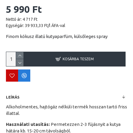
5 990 Ft
Nettó ár: 4 717 Ft
Egységár: 39 933,33 Ft/l ÁFA-val
Finom kókusz illatú kutyaparfüm, külsőleges spray
KOSÁRBA TESZEM
LEÍRÁS
Alkoholmentes, hajtógáz nélküli termék hosszan tartó friss
illattal.
Használati utasítás:
Permetezzen 2-3 fújásnyit a kutya
hátára kb. 15-20 cm távolságból.