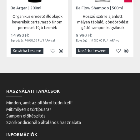
Be Argan | 200ml
Be Flow Shampoo | 500ml
Organikus eredetű illóolajok
Hosszú szőrre ajánlott
keverékét tartalmazó finom
mélyen tápláló, göndörödést
permetet fújó termék
gátló sampon kutyáknak
14 990 Ft
9 990 Ft
Egységár: 74 950,00 Ft / l ÁFA-val
Egységár: 19 980,00 Ft / l ÁFA-val
Kosárba teszem
Kosárba teszem
HASZNÁLATI TANÁCSOK
Minden, amit az ollókról tudni kell!
Mit milyen szőrtípusra?
Sampon előkészítés
Szőrkondicionáló általános használata
INFORMÁCIÓK