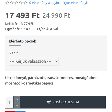
0 vélemény alapján.
-
Írjon véleményt!
17 493 Ft
24 990 Ft
Nettó ár: 13 774 Ft
Egységár: 17 493,00 Ft/db ÁFA-val
Elérhető opciók
Size
Ultrakönnyű, párnázott, csúszásmentes, mosógépben
mosható kozmetikai papucs
KOSÁRBA TESZEM