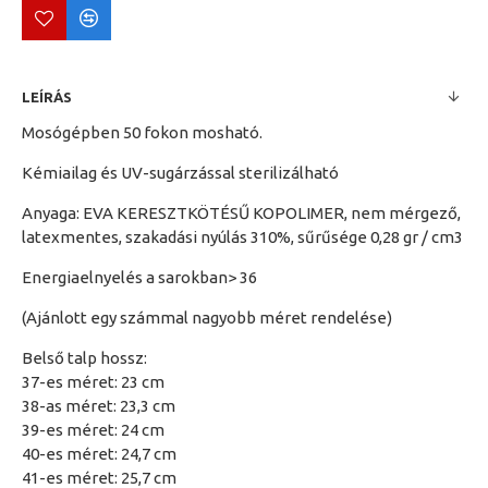
LEÍRÁS
Mosógépben 50 fokon mosható.
Kémiailag és UV-sugárzással sterilizálható
Anyaga: EVA KERESZTKÖTÉSŰ KOPOLIMER, nem mérgező,
latexmentes, szakadási nyúlás 310%, sűrűsége 0,28 gr / cm3
Energiaelnyelés a sarokban> 36
(Ajánlott egy számmal nagyobb méret rendelése)
Belső talp hossz:
37-es méret: 23 cm
38-as méret: 23,3 cm
39-es méret: 24 cm
40-es méret: 24,7 cm
41-es méret: 25,7 cm