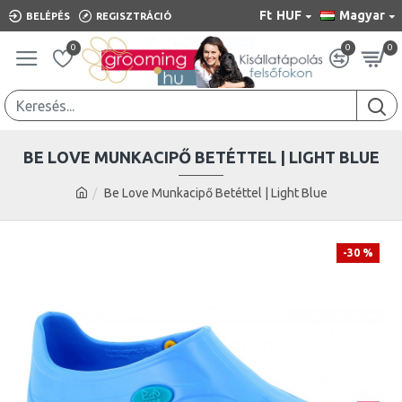
Ft
HUF
Magyar
BELÉPÉS
REGISZTRÁCIÓ
0
0
0
BE LOVE MUNKACIPŐ BETÉTTEL | LIGHT BLUE
Be Love Munkacipő Betéttel | Light Blue
-30 %