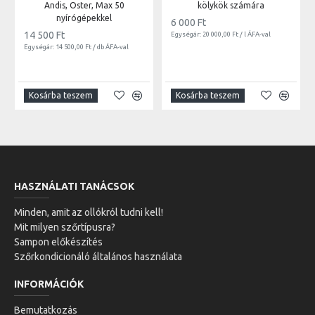
Andis, Oster, Max 50
kölykök számára
nyírógépekkel
6 000 Ft
14 500 Ft
Egységár: 20 000,00 Ft / l ÁFA-val
Egységár: 14 500,00 Ft / db ÁFA-val
Kosárba teszem
Kosárba teszem
HASZNÁLATI TANÁCSOK
Minden, amit az ollókról tudni kell!
Mit milyen szőrtípusra?
Sampon előkészítés
Szőrkondicionáló általános használata
INFORMÁCIÓK
Bemutatkozás