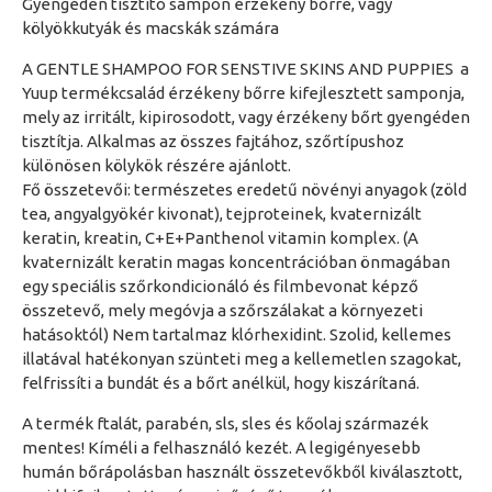
Gyengéden tisztító sampon érzékeny bőrre, vagy
kölyökkutyák és macskák számára
A GENTLE SHAMPOO FOR SENSTIVE SKINS AND PUPPIES a
Yuup termékcsalád érzékeny bőrre kifejlesztett samponja,
mely az irritált, kipirosodott, vagy érzékeny bőrt gyengéden
tisztítja. Alkalmas az összes fajtához, szőrtípushoz
különösen kölykök részére ajánlott.
Fő összetevői: természetes eredetű növényi anyagok (zöld
tea, angyalgyökér kivonat), tejproteinek, kvaternizált
keratin, kreatin, C+E+Panthenol vitamin komplex. (A
kvaternizált keratin magas koncentrációban önmagában
egy speciális szőrkondicionáló és filmbevonat képző
összetevő, mely megóvja a szőrszálakat a környezeti
hatásoktól) Nem tartalmaz klórhexidint. Szolid, kellemes
illatával hatékonyan szünteti meg a kellemetlen szagokat,
felfrissíti a bundát és a bőrt anélkül, hogy kiszárítaná.
A termék ftalát, parabén, sls, sles és kőolaj származék
mentes! Kíméli a felhasználó kezét. A legigényesebb
humán bőrápolásban használt összetevőkből kiválasztott,