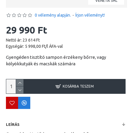
VENETA SRL
0 vélemény alapján.
-
Írjon véleményt!
29 990 Ft
Nettó ár: 23 614 Ft
Egységár: 5 998,00 Ft/l ÁFA-val
Gyengéden tisztító sampon érzékeny bőrre, vagy
kölyökkutyák és macskák számára
KOSÁRBA TESZEM
LEÍRÁS