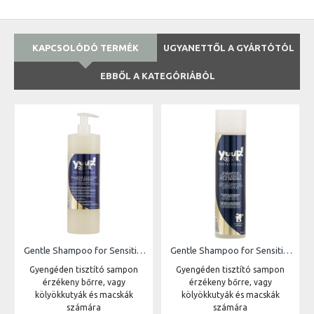
KAPCSOLÓDÓ TERMÉK
UGYANETTŐL A GYÁRTÓTÓL
EBBŐL A KATEGÓRIÁBÓL
Gentle Shampoo for Sensitive Skins and Puppies | 1L
Gentle Shampoo for Sensitive Skins and Puppies | 250ml
Gyengéden tisztító sampon
Gyengéden tisztító sampon
érzékeny bőrre, vagy
érzékeny bőrre, vagy
kölyökkutyák és macskák
kölyökkutyák és macskák
számára
számára