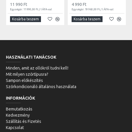
11 990 Ft
4 990 Ft
Egységár: 11 990,00 Ft / l ÁFA-val
Egységár: 19 960,00 Ft / l ÁFA-val
Kosárba teszem
Kosárba teszem
HASZNÁLATI TANÁCSOK
Minden, amit az ollókról tudni kell!
Mit milyen szőrtípusra?
Sampon előkészítés
Szőrkondicionáló általános használata
INFORMÁCIÓK
Bemutatkozás
Kedvezmény
Szállítás és Fizetés
Kapcsolat