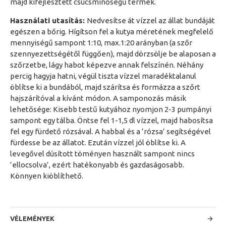
majd kifejlesztett csúcsminőségű termék.
Használati utasítás:
Nedvesítse át vízzel az állat bundáját
egészen a bőrig. Hígítson fel a kutya méretének megfelelő
mennyiségű sampont 1:10, max.1:20 arányban (a szőr
szennyezettségétől függően), majd dörzsölje be alaposan a
szőrzetbe, lágy habot képezve annak felszínén. Néhány
percig hagyja hatni, végül tiszta vízzel maradéktalanul
öblítse ki a bundából, majd szárítsa és formázza a szőrt
hajszárítóval a kívánt módon. A samponozás másik
lehetősége: Kisebb testű kutyához nyomjon 2-3 pumpányi
sampont egy tálba. Öntse fel 1-1,5 dl vízzel, majd habosítsa
fel egy fürdető rózsával. A habbal és a ’rózsa’ segítségével
fürdesse be az állatot. Ezután vízzel jól öblítse ki. A
levegővel dúsított töményen használt sampont nincs
’ellocsolva’, ezért hatékonyabb és gazdaságosabb.
Könnyen kiöblíthető.
VÉLEMÉNYEK