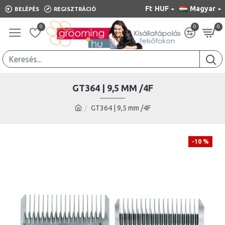
Ft
HUF
Magyar
BELÉPÉS
REGISZTRÁCIÓ
0
0
0
GT364 | 9,5 MM /4F
GT364 | 9,5 mm /4F
-10 %