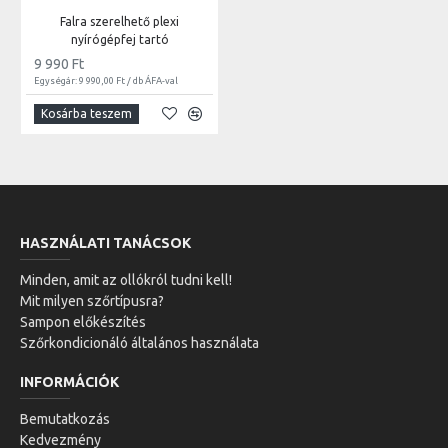
Falra szerelhető plexi
nyírógépfej tartó
9 990 Ft
Egységár: 9 990,00 Ft / db ÁFA-val
Kosárba teszem
HASZNÁLATI TANÁCSOK
Minden, amit az ollókról tudni kell!
Mit milyen szőrtípusra?
Sampon előkészítés
Szőrkondicionáló általános használata
INFORMÁCIÓK
Bemutatkozás
Kedvezmény