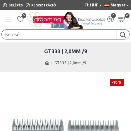
Ft
HUF
Magyar
BELÉPÉS
REGISZTRÁCIÓ
0
0
0
GT333 | 2,0MM /9
GT333 | 2,0mm /9
-10 %