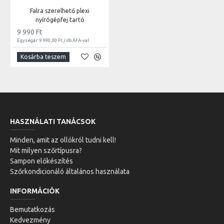
Falra szerelhető plexi
nyírógépfej tartó
9 990 Ft
Egységár: 9 990,00 Ft / db ÁFA-val
Kosárba teszem
HASZNÁLATI TANÁCSOK
Minden, amit az ollókról tudni kell!
Mit milyen szőrtípusra?
Sampon előkészítés
Szőrkondicionáló általános használata
INFORMÁCIÓK
Bemutatkozás
Kedvezmény