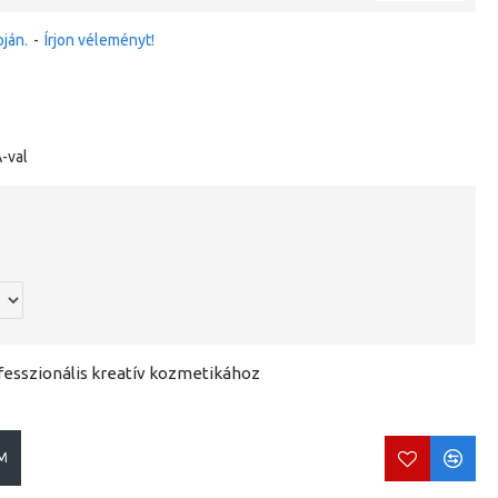
ján.
-
Írjon véleményt!
-val
ofesszionális kreatív kozmetikához
M