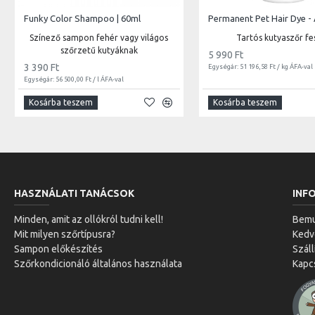
Funky Color Shampoo | 60ml
Színező sampon fehér vagy világos
Tartós kutyaszőr fe
szőrzetű kutyáknak
5 990 Ft
3 390 Ft
Egységár: 51 196,58 Ft / kg ÁFA-val
Egységár: 56 500,00 Ft / l ÁFA-val
Kosárba teszem
Kosárba teszem
HASZNÁLATI TANÁCSOK
INF
Minden, amit az ollókról tudni kell!
Bemu
Mit milyen szőrtípusra?
Ked
Sampon előkészítés
Száll
Szőrkondicionáló általános használata
Kapc