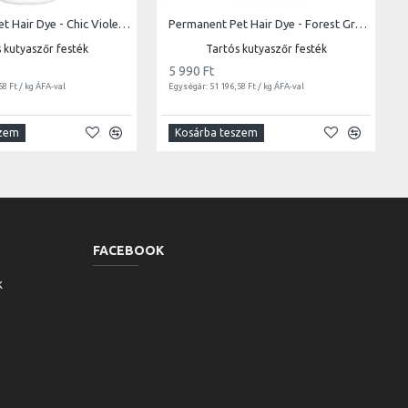
Permanent Pet Hair Dye - Chic Violet | 117g
Permanent Pet Hair Dye - Forest Green| 117g
 kutyaszőr festék
Tartós kutyaszőr festék
5 990 Ft
58 Ft / kg ÁFA-val
Egységár: 51 196,58 Ft / kg ÁFA-val
szem
Kosárba teszem
FACEBOOK
k