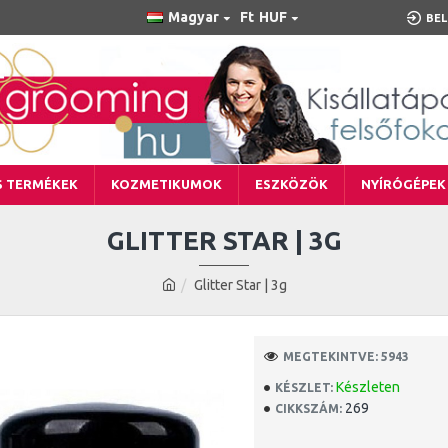
Magyar
Ft
HUF
BEL
S TERMÉKEK
KOZMETIKUMOK
ESZKÖZÖK
NYÍRÓGÉPEK
GLITTER STAR | 3G
Glitter Star | 3g
MEGTEKINTVE: 5943
Készleten
KÉSZLET:
269
CIKKSZÁM: