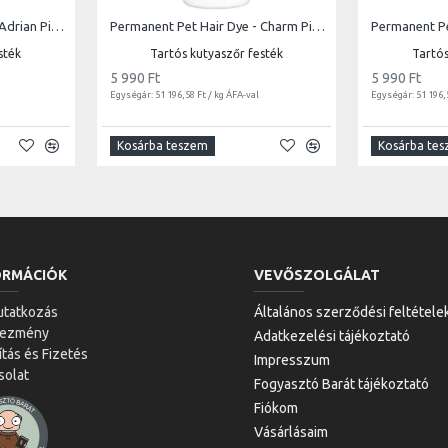
Permanent Pet Hair Dye - Adrian Pink | 117g
Permanent Pet Hair Dye - Charm Pink | 117g
sték
Tartós kutyaszőr festék
Tartós
5 990 Ft
5 990 Ft
Egységár: 51 196,58 Ft / kg ÁFA-val
Egységár: 51 196,
Kosárba teszem
Kosárba te
ORMÁCIÓK
VEVŐSZOLGÁLAT
tatkozás
Általános szerződési feltétele
vezmény
Adatkezelési tájékoztató
ítás és Fizetés
Impresszum
solat
Fogyasztó Barát tájékoztató
Fiókom
Vásárlásaim