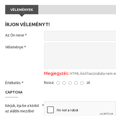
VÉLEMÉNYEK
ÍRJON VÉLEMÉNYT!
Az Ön neve
Véleménye
Megjegyzés:
HTML-kód használata nem e
Rossz
Jó
Értékelés
CAPTCHA
Kérjük, írja be a kódot
az alábbi mezőbe!