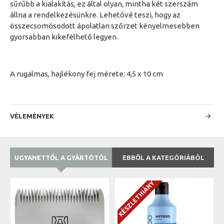
sűrűbb a kialakítás, ez által olyan, mintha két szerszám
állna a rendelkezésünkre. Lehetővé teszi, hogy az
összecsomósodott ápolatlan szőrzet kényelmesebben
gyorsabban kikefélhető legyen.
A rugalmas, hajlékony fej mérete: 4,5 x 10 cm
VÉLEMÉNYEK
UGYANETTŐL A GYÁRTÓTÓL
EBBŐL A KATEGÓRIÁBÓL
KÉSZLETHIÁNY