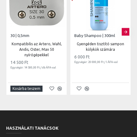
30 | 0,5mm
Baby Shampoo | 300ml
Kompatibilis az Artero, Wahl,
Gyengéden tisztító sampon
Andis, Oster, Max 50
kölykök számára
nyírógépekkel
6 000 Ft
14 500 Ft
Egységár: 20 000,00 Ft / l ÁFA-val
Egységár: 14 500,00 Ft / db ÁFA-val
Kosárba teszem
HASZNÁLATI TANÁCSOK